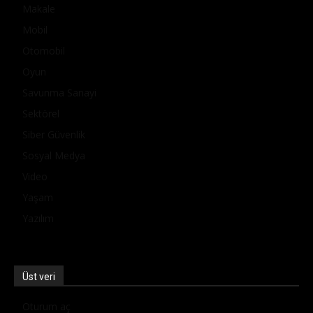
Makale
Mobil
Otomobil
Oyun
Savunma Sanayi
Sektörel
Siber Güvenlik
Sosyal Medya
Video
Yaşam
Yazılım
Üst veri
Oturum aç