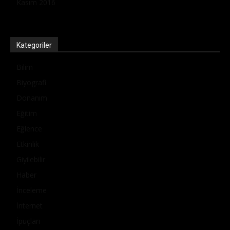
Kasım 2016
Kategoriler
Bilim
Biyografi
Donanım
Eğitim
Eğlence
Etkinlik
Giyilebilir
Haber
İnceleme
İnternet
İpuçları