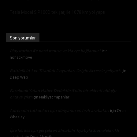
Tesla Model S P100D tek şarj ile 1078 km yol yaptı
Son yorumlar
Playstation 4’e nasıl mouse ve klavye bağlanılır?
için
nohackmove
Battlefield 1 ve Titanfall 2 oyunları Origin Access’e geliyor!
için
Deep Web
Facebook Yalan Haber Dedektörü’nün bir eklenti olduğu
ortaya çıktı
için
Nakliyat Yapanlar
Adrenalin tutkunları için dünyanın en hızlı arabaları
için
Oren
Wheeley
İşte herkes için gerçekten alınabilir fiyatıyla Sion elektrikli
araba!
için
Emin Akustik