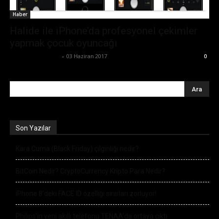
Haber
Halide ile iPhone’da profesyonel çekimler
yapmak çocuk oyuncağı
Ertuğrul Gültekin
-
03 Haziran 2017
0
Son Yazılar
Kara Cuma (Black Friday) çılgınlığı nedir?
BitCoin Nedir? CryptoCurrency Kripto Para Nedir?
iPhone 8’deki FACE ID özelliği sınırları zorluyor!
Philips’in yeni akıllı telefonu TENAA’da ortaya çıktı