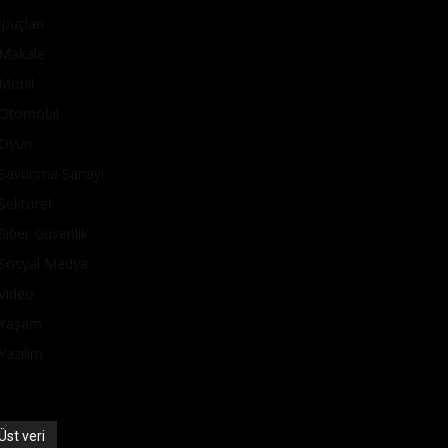
İpuçları
Makale
Mobil
Otomobil
Oyun
Savunma Sanayi
Sektörel
Siber Güvenlik
Sosyal Medya
Video
Yaşam
Yazılım
Üst veri