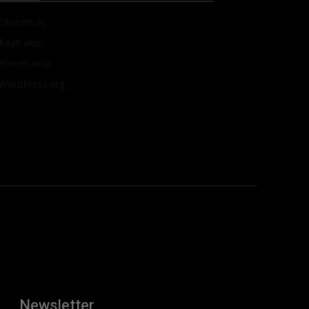
Oturum aç
Kayıt akışı
Yorum akışı
WordPress.org
Newsletter