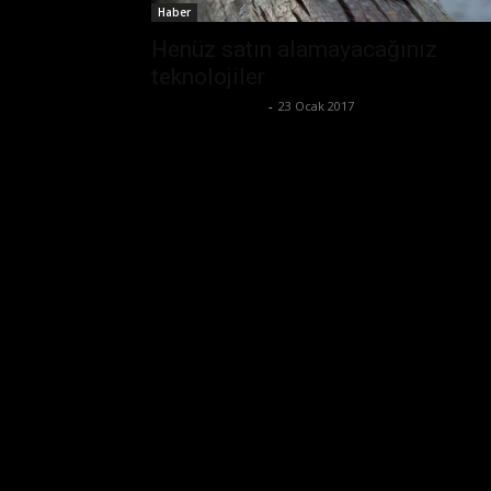
Haber
Henüz satın alamayacağınız
teknolojiler
Ertuğrul Gültekin
-
23 Ocak 2017