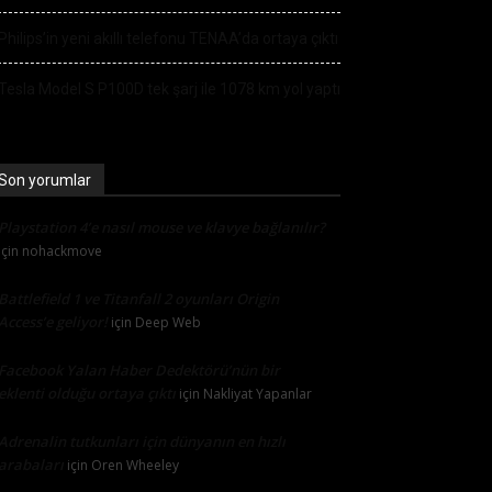
Philips’in yeni akıllı telefonu TENAA’da ortaya çıktı
Tesla Model S P100D tek şarj ile 1078 km yol yaptı
Son yorumlar
Playstation 4’e nasıl mouse ve klavye bağlanılır?
için
nohackmove
Battlefield 1 ve Titanfall 2 oyunları Origin
Access’e geliyor!
için
Deep Web
Facebook Yalan Haber Dedektörü’nün bir
eklenti olduğu ortaya çıktı
için
Nakliyat Yapanlar
Adrenalin tutkunları için dünyanın en hızlı
arabaları
için
Oren Wheeley