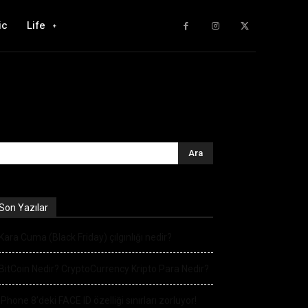
ic
Life
Son Yazılar
Kara Cuma (Black Friday) çılgınlığı nedir?
BitCoin Nedir? CryptoCurrency Kripto Para Nedir?
iPhone 8’deki FACE ID özelliği sınırları zorluyor!