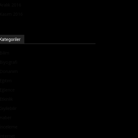
Aralık 2016
Kasım 2016
Kategoriler
Bilim
Biyografi
Donanım
Eğitim
Eğlence
Etkinlik
Giyilebilir
Haber
İnceleme
İnternet