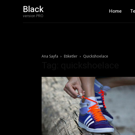
Black
Home
T
version PRO
Ana Sayfa
Etiketler
Quickshoelace
Tag: quickshoelace