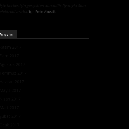
İşte herkes için gerçekten alınabilir fiyatıyla Sion
elektrikli araba!
için
Emin Akustik
Arşivler
Kasım 2017
Ekim 2017
Ağustos 2017
Temmuz 2017
Haziran 2017
Mayıs 2017
Nisan 2017
Mart 2017
Şubat 2017
Ocak 2017