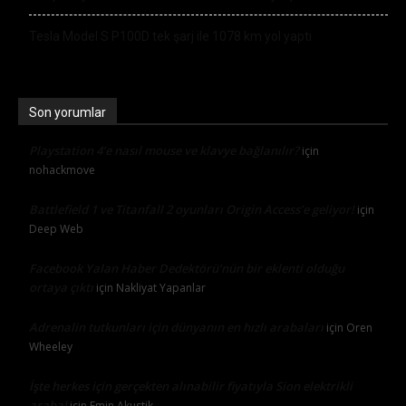
Tesla Model S P100D tek şarj ile 1078 km yol yaptı
Son yorumlar
Playstation 4’e nasıl mouse ve klavye bağlanılır?
için
nohackmove
Battlefield 1 ve Titanfall 2 oyunları Origin Access’e geliyor!
için
Deep Web
Facebook Yalan Haber Dedektörü’nün bir eklenti olduğu
ortaya çıktı
için
Nakliyat Yapanlar
Adrenalin tutkunları için dünyanın en hızlı arabaları
için
Oren
Wheeley
İşte herkes için gerçekten alınabilir fiyatıyla Sion elektrikli
araba!
için
Emin Akustik