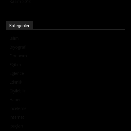
Kasım 2016
Kategoriler
Bilim
Biyografi
Donanım
Eğitim
Eğlence
Etkinlik
Giyilebilir
Haber
İnceleme
İnternet
İpuçları