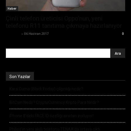
Haber
Çinli telefon üreticisi Oppo’nun, yeni
telefonu R11 tanıtıma çıkmaya hazırlanıyor
Eda Sarı
-
06 Haziran 2017
0
Son Yazılar
Kara Cuma (Black Friday) çılgınlığı nedir?
BitCoin Nedir? CryptoCurrency Kripto Para Nedir?
iPhone 8’deki FACE ID özelliği sınırları zorluyor!
Philips’in yeni akıllı telefonu TENAA’da ortaya çıktı