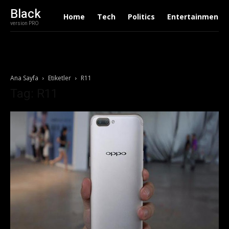
Black
Home
Tech
Politics
Entertainment
version PRO
Ana Sayfa
Etiketler
R11
Tag: R11