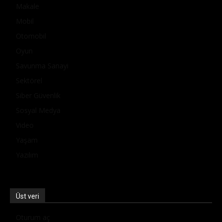
Makale
Mobil
Otomobil
Oyun
Savunma Sanayi
Sektörel
Siber Güvenlik
Sosyal Medya
Video
Yaşam
Yazılım
Üst veri
Oturum aç