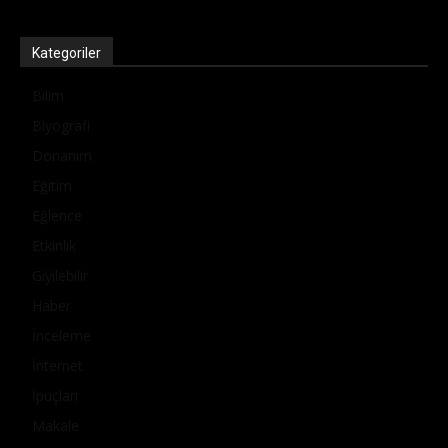
Kategoriler
Bilim
Biyografi
Donanım
Eğitim
Eğlence
Etkinlik
Giyilebilir
Haber
İnceleme
İnternet
İpuçları
Makale