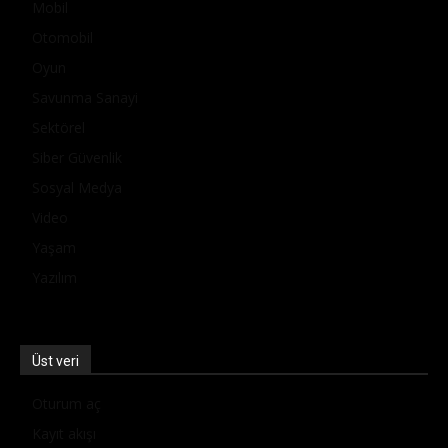
Mobil
Otomobil
Oyun
Savunma Sanayi
Sektörel
Siber Güvenlik
Sosyal Medya
Video
Yaşam
Yazılım
Üst veri
Oturum aç
Kayıt akışı