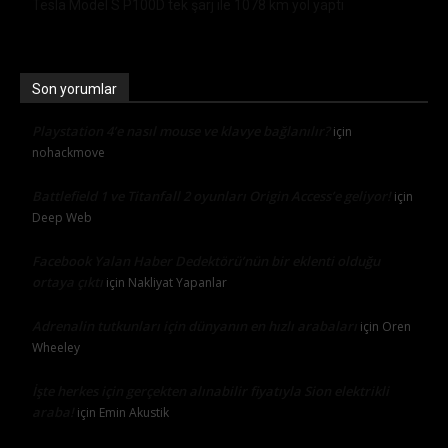
Tesla Model S P100D tek şarj ile 1078 km yol yaptı
Son yorumlar
Playstation 4’e nasıl mouse ve klavye bağlanılır?
için
nohackmove
Battlefield 1 ve Titanfall 2 oyunları Origin Access’e geliyor!
için
Deep Web
Facebook Yalan Haber Dedektörü’nün bir eklenti olduğu
ortaya çıktı
için
Nakliyat Yapanlar
Adrenalin tutkunları için dünyanın en hızlı arabaları
için
Oren
Wheeley
İşte herkes için gerçekten alınabilir fiyatıyla Sion elektrikli
araba!
için
Emin Akustik