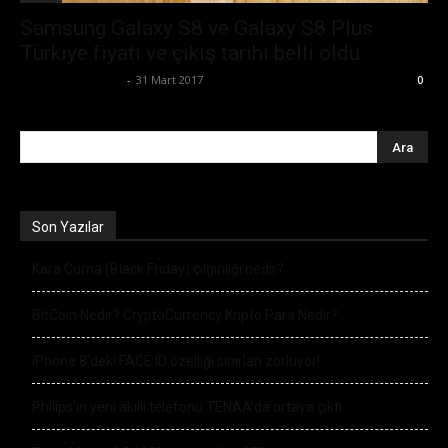
Samsung Galaxy S8 ve Galaxy S8 Plus
Türkiye fiyatı ve çıkış tarihi belli oldu
Ertuğrul Gültekin
-
31 Mart 2017
0
Son Yazılar
Kara Cuma (Black Friday) çılgınlığı nedir?
BitCoin Nedir? CryptoCurrency Kripto Para Nedir?
iPhone 8’deki FACE ID özelliği sınırları zorluyor!
Philips’in yeni akıllı telefonu TENAA’da ortaya çıktı