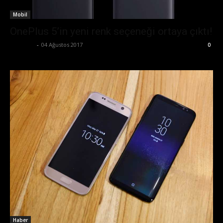
Mobil
OnePlus 5’in yeni renk seçeneği ortaya çıktı!
Eda Sarı
-
04 Ağustos 2017
0
Haber