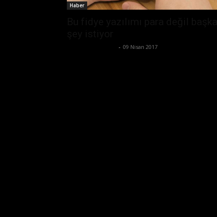
Haber
Bu fidye yazılımı para değil başk
şey istiyor
Ertuğrul Gültekin
-
09 Nisan 2017