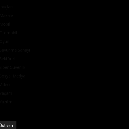
İpuçları
Makale
Mobil
Otomobil
Oyun
Savunma Sanayi
Sektörel
Siber Güvenlik
Sosyal Medya
Video
Yaşam
Yazılım
Üst veri