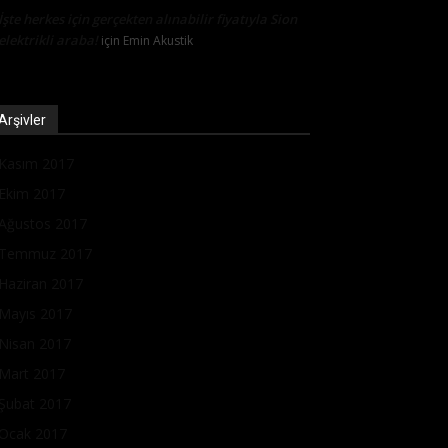
İşte herkes için gerçekten alınabilir fiyatıyla Sion
elektrikli araba!
için
Emin Akustik
Arşivler
Kasım 2017
Ekim 2017
Ağustos 2017
Temmuz 2017
Haziran 2017
Mayıs 2017
Nisan 2017
Mart 2017
Şubat 2017
Ocak 2017