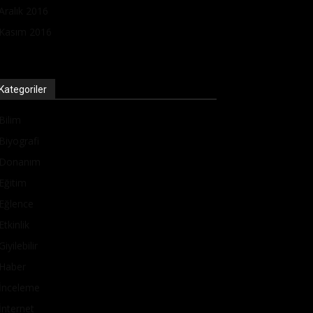
Aralık 2016
Kasım 2016
Kategoriler
Bilim
Biyografi
Donanım
Eğitim
Eğlence
Etkinlik
Giyilebilir
Haber
İnceleme
İnternet