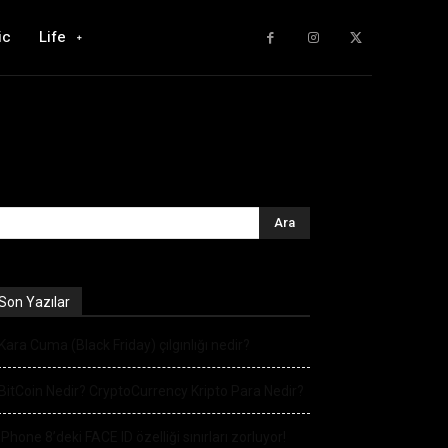
ic
Life
Son Yazılar
Kara Cuma (Black Friday) çılgınlığı nedir?
BitCoin Nedir? CryptoCurrency Kripto Para Nedir?
iPhone 8’deki FACE ID özelliği sınırları zorluyor!