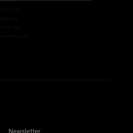
Oturum aç
Kayıt akışı
Yorum akışı
WordPress.org
Newsletter