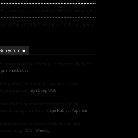
Philips’in yeni akıllı telefonu TENAA’da ortaya çıktı
Tesla Model S P100D tek şarj ile 1078 km yol yaptı
Son yorumlar
Playstation 4’e nasıl mouse ve klavye bağlanılır?
için
nohackmove
Battlefield 1 ve Titanfall 2 oyunları Origin
Access’e geliyor!
için
Deep Web
Facebook Yalan Haber Dedektörü’nün bir
eklenti olduğu ortaya çıktı
için
Nakliyat Yapanlar
Adrenalin tutkunları için dünyanın en hızlı
arabaları
için
Oren Wheeley