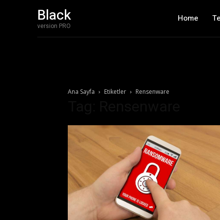
Black
Home
T
version PRO
Ana Sayfa
Etiketler
Rensenware
Tag: Rensenware