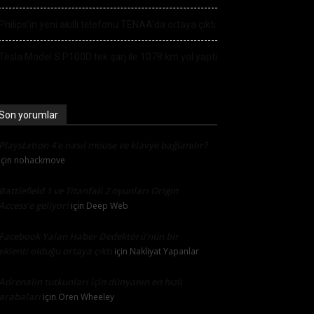
Philips’in yeni akıllı telefonu TENAA’da ortaya çıktı
Tesla Model S P100D tek şarj ile 1078 km yol yaptı
Son yorumlar
Playstation 4’e nasıl mouse ve klavye bağlanılır?
için
nohackmove
Battlefield 1 ve Titanfall 2 oyunları Origin
Access’e geliyor!
için
Deep Web
Facebook Yalan Haber Dedektörü’nün bir
eklenti olduğu ortaya çıktı
için
Nakliyat Yapanlar
Adrenalin tutkunları için dünyanın en hızlı
arabaları
için
Oren Wheeley