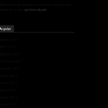
İşte herkes için gerçekten alınabilir fiyatıyla Sion
elektrikli araba!
için
Emin Akustik
Arşivler
Kasım 2017
Ekim 2017
Ağustos 2017
Temmuz 2017
Haziran 2017
Mayıs 2017
Nisan 2017
Mart 2017
Şubat 2017
Ocak 2017