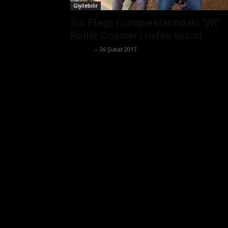
Giyilebilir
Six Flags Lunaparklarındaki ‘VR’
Roller Coaster’ı nefes kesici
Ali İlter
-
26 Şubat 2017