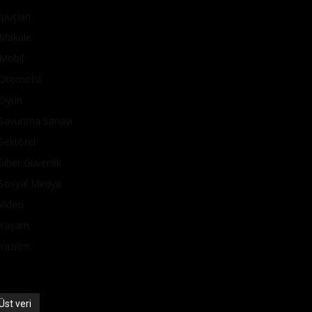
İpuçları
Makale
Mobil
Otomobil
Oyun
Savunma Sanayi
Sektörel
Siber Güvenlik
Sosyal Medya
Video
Yaşam
Yazılım
Üst veri