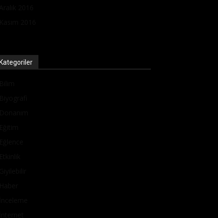
Aralık 2016
Kasım 2016
Kategoriler
Bilim
Biyografi
Donanım
Eğitim
Eğlence
Etkinlik
Giyilebilir
Haber
İnceleme
İnternet