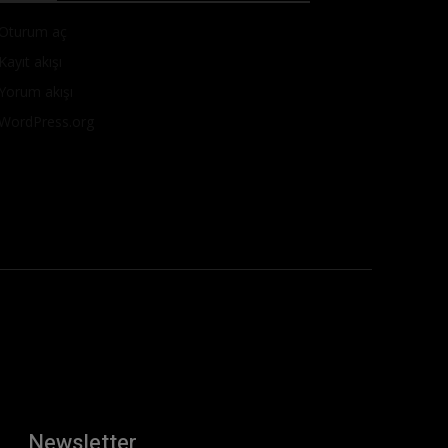
Oturum aç
Kayıt akışı
Yorum akışı
WordPress.org
Newsletter