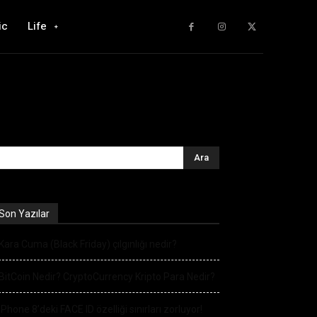
ic
Life
Son Yazılar
Kara Cuma (Black Friday) çılgınlığı nedir?
BitCoin Nedir? CryptoCurrency Kripto Para Nedir?
iPhone 8’deki FACE ID özelliği sınırları zorluyor!