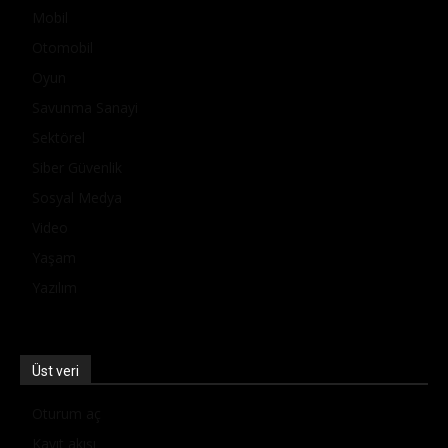
Mobil
Otomobil
Oyun
Savunma Sanayi
Sektörel
Siber Güvenlik
Sosyal Medya
Video
Yaşam
Yazılım
Üst veri
Oturum aç
Kayıt akışı