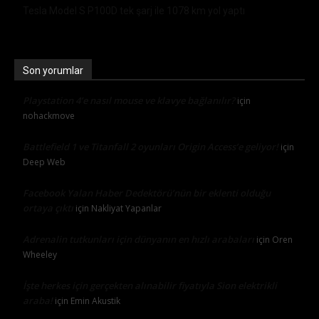
Tesla Model S P100D tek şarj ile 1078 km yol yaptı
Son yorumlar
Playstation 4’e nasıl mouse ve klavye bağlanılır?
için
nohackmove
Battlefield 1 ve Titanfall 2 oyunları Origin Access’e geliyor!
için
Deep Web
Facebook Yalan Haber Dedektörü’nün bir eklenti olduğu
ortaya çıktı
için
Nakliyat Yapanlar
Adrenalin tutkunları için dünyanın en hızlı arabaları
için
Oren
Wheeley
İşte herkes için gerçekten alınabilir fiyatıyla Sion elektrikli
araba!
için
Emin Akustik