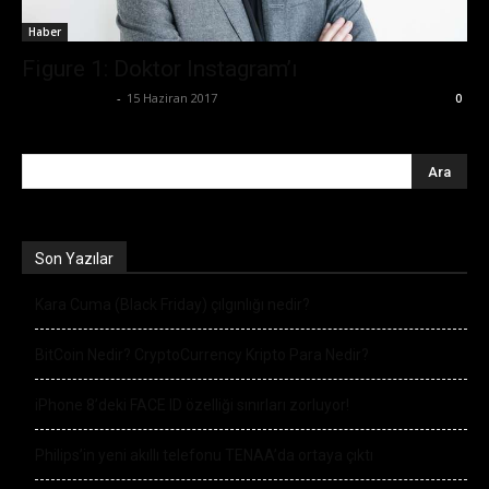
Haber
Figure 1: Doktor Instagram’ı
Emre Bayındır
-
15 Haziran 2017
0
Son Yazılar
Kara Cuma (Black Friday) çılgınlığı nedir?
BitCoin Nedir? CryptoCurrency Kripto Para Nedir?
iPhone 8’deki FACE ID özelliği sınırları zorluyor!
Philips’in yeni akıllı telefonu TENAA’da ortaya çıktı