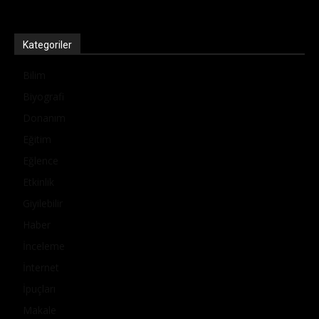
Kategoriler
Bilim
Biyografi
Donanım
Eğitim
Eğlence
Etkinlik
Giyilebilir
Haber
İnceleme
İnternet
İpuçları
Makale