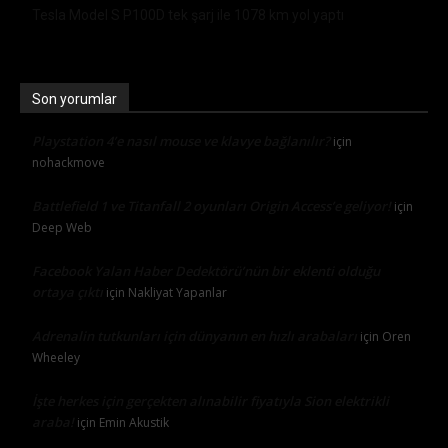
Tesla Model S P100D tek şarj ile 1078 km yol yaptı
Son yorumlar
Playstation 4’e nasıl mouse ve klavye bağlanılır?
için
nohackmove
Battlefield 1 ve Titanfall 2 oyunları Origin Access’e geliyor!
için
Deep Web
Facebook Yalan Haber Dedektörü’nün bir eklenti olduğu
ortaya çıktı
için
Nakliyat Yapanlar
Adrenalin tutkunları için dünyanın en hızlı arabaları
için
Oren
Wheeley
İşte herkes için gerçekten alınabilir fiyatıyla Sion elektrikli
araba!
için
Emin Akustik