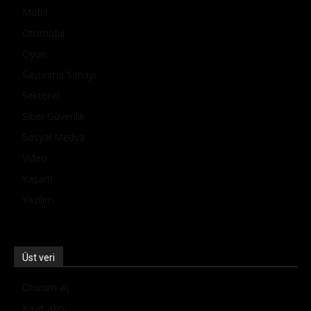
Mobil
Otomobil
Oyun
Savunma Sanayi
Sektörel
Siber Güvenlik
Sosyal Medya
Video
Yaşam
Yazılım
Üst veri
Oturum aç
Kayıt akışı