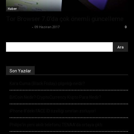
Haber
Tor Browser 7.0’da çok önemli güncelleme
Emre Bayındır
-
09 Haziran 2017
0
Son Yazılar
Kara Cuma (Black Friday) çılgınlığı nedir?
BitCoin Nedir? CryptoCurrency Kripto Para Nedir?
iPhone 8’deki FACE ID özelliği sınırları zorluyor!
Philips’in yeni akıllı telefonu TENAA’da ortaya çıktı