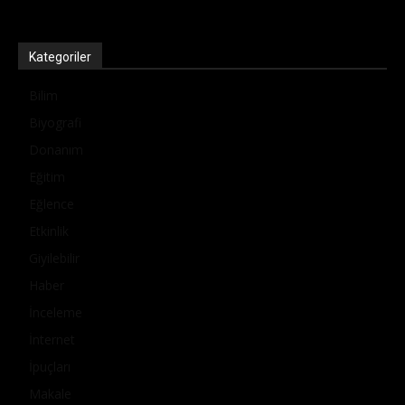
Kategoriler
Bilim
Biyografi
Donanım
Eğitim
Eğlence
Etkinlik
Giyilebilir
Haber
İnceleme
İnternet
İpuçları
Makale