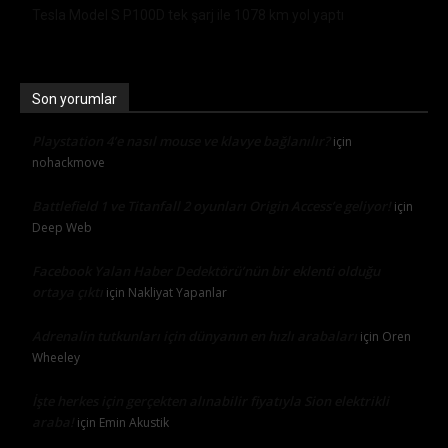
Tesla Model S P100D tek şarj ile 1078 km yol yaptı
Son yorumlar
Playstation 4’e nasıl mouse ve klavye bağlanılır?
için
nohackmove
Battlefield 1 ve Titanfall 2 oyunları Origin Access’e geliyor!
için
Deep Web
Facebook Yalan Haber Dedektörü’nün bir eklenti olduğu
ortaya çıktı
için
Nakliyat Yapanlar
Adrenalin tutkunları için dünyanın en hızlı arabaları
için
Oren
Wheeley
İşte herkes için gerçekten alınabilir fiyatıyla Sion elektrikli
araba!
için
Emin Akustik