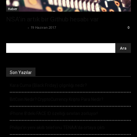
Haber
NSA’in artık bir Github hesabı var
Tolga Ünal
-
19 Haziran 2017
0
Son Yazılar
Kara Cuma (Black Friday) çılgınlığı nedir?
BitCoin Nedir? CryptoCurrency Kripto Para Nedir?
iPhone 8’deki FACE ID özelliği sınırları zorluyor!
Philips’in yeni akıllı telefonu TENAA’da ortaya çıktı