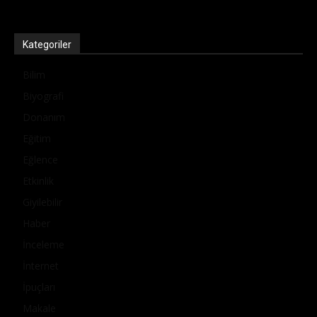
Kategoriler
Bilim
Biyografi
Donanım
Eğitim
Eğlence
Etkinlik
Giyilebilir
Haber
İnceleme
İnternet
İpuçları
Makale