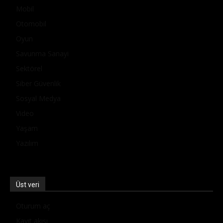
Mobil
Otomobil
Oyun
Savunma Sanayi
Sektörel
Siber Güvenlik
Sosyal Medya
Video
Yaşam
Yazılım
Üst veri
Oturum aç
Kayıt akışı