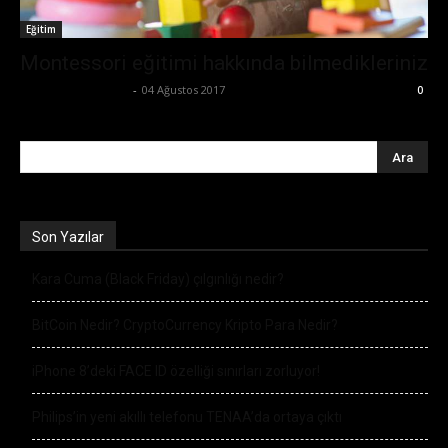
Eğitim
Montessori eğitimi hakkında bilmedikleriniz
Büşra Maraş Bulut
-
04 Ağustos 2017
0
Son Yazılar
Kara Cuma (Black Friday) çılgınlığı nedir?
BitCoin Nedir? CryptoCurrency Kripto Para Nedir?
iPhone 8’deki FACE ID özelliği sınırları zorluyor!
Philips’in yeni akıllı telefonu TENAA’da ortaya çıktı