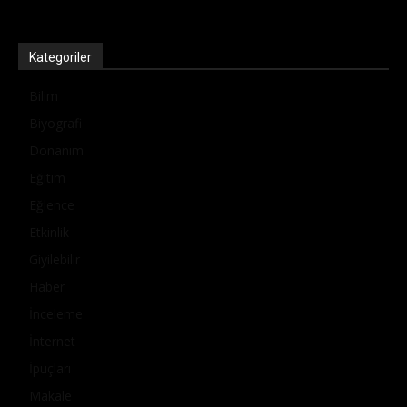
Kategoriler
Bilim
Biyografi
Donanım
Eğitim
Eğlence
Etkinlik
Giyilebilir
Haber
İnceleme
İnternet
İpuçları
Makale