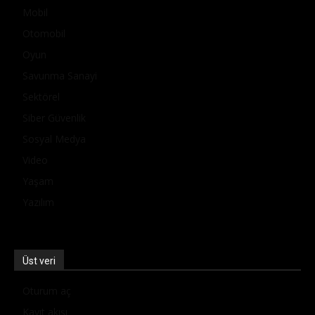
Mobil
Otomobil
Oyun
Savunma Sanayi
Sektörel
Siber Güvenlik
Sosyal Medya
Video
Yaşam
Yazılım
Üst veri
Oturum aç
Kayıt akışı