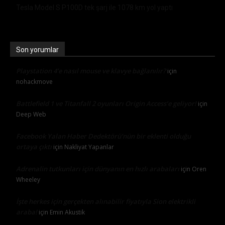
Tesla Model S P100D tek şarj ile 1078 km yol yaptı
Son yorumlar
Playstation 4’e nasıl mouse ve klavye bağlanılır?
için
nohackmove
Battlefield 1 ve Titanfall 2 oyunları Origin Access’e geliyor!
için
Deep Web
Facebook Yalan Haber Dedektörü’nün bir eklenti olduğu
ortaya çıktı
için
Nakliyat Yapanlar
Adrenalin tutkunları için dünyanın en hızlı arabaları
için
Oren
Wheeley
İşte herkes için gerçekten alınabilir fiyatıyla Sion elektrikli
araba!
için
Emin Akustik