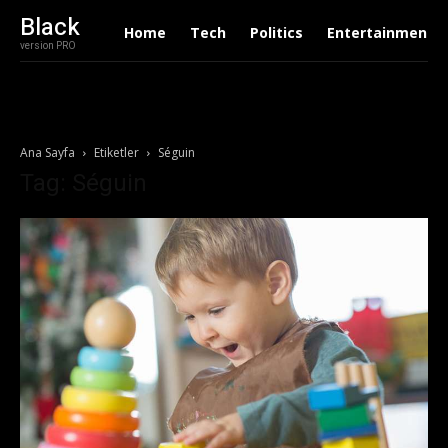
Black
Home
Tech
Politics
Entertainment
version PRO
Ana Sayfa
Etiketler
Séguin
Tag: Séguin