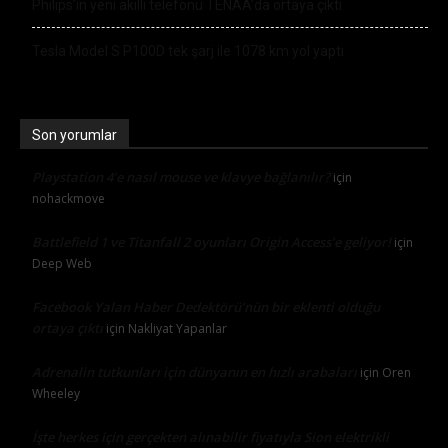
Philips’in yeni akıllı telefonu TENAA’da ortaya çıktı
Tesla Model S P100D tek şarj ile 1078 km yol yaptı
Son yorumlar
Playstation 4’e nasıl mouse ve klavye bağlanılır?
için
nohackmove
Battlefield 1 ve Titanfall 2 oyunları Origin Access’e geliyor!
için
Deep Web
Facebook Yalan Haber Dedektörü’nün bir eklenti olduğu
ortaya çıktı
için
Nakliyat Yapanlar
Adrenalin tutkunları için dünyanın en hızlı arabaları
için
Oren
Wheeley
İşte herkes için gerçekten alınabilir fiyatıyla Sion elektrikli