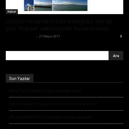
Haber
Google hesaplarınızda aradığınız içeriği
yeni ‘Kişisel’ sekmesinde bulabilirsiniz
Ertuğrul Gültekin
-
27 Mayıs 2017
0
Son Yazılar
Kara Cuma (Black Friday) çılgınlığı nedir?
BitCoin Nedir? CryptoCurrency Kripto Para Nedir?
iPhone 8’deki FACE ID özelliği sınırları zorluyor!