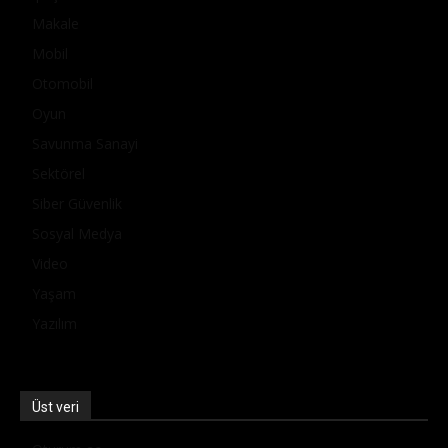
Makale
Mobil
Otomobil
Oyun
Savunma Sanayi
Sektörel
Siber Güvenlik
Sosyal Medya
Video
Yaşam
Yazılım
Üst veri