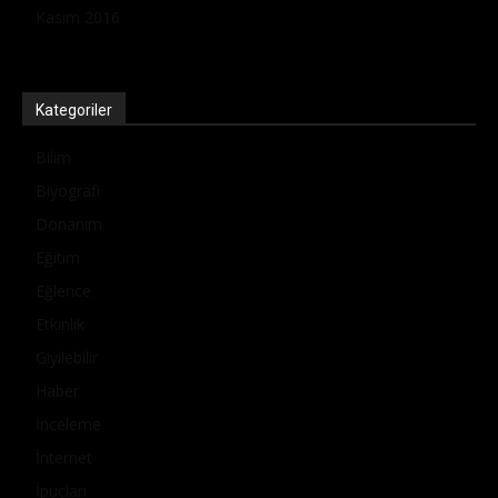
Kasım 2016
Kategoriler
Bilim
Biyografi
Donanım
Eğitim
Eğlence
Etkinlik
Giyilebilir
Haber
İnceleme
İnternet
İpuçları