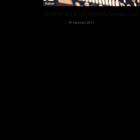
Haber
NSA’in artık bir Github hesabı var
Tolga Ünal
-
19 Haziran 2017