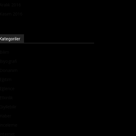
Aralık 2016
Kasım 2016
Kategoriler
Bilim
Biyografi
Donanım
Eğitim
Eğlence
Etkinlik
Giyilebilir
Haber
İnceleme
İnternet