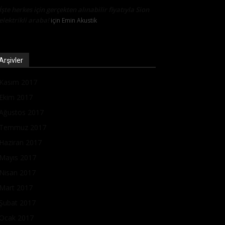
İşte herkes için gerçekten alınabilir fiyatıyla Sion
elektrikli araba!
için
Emin Akustik
Arşivler
Kasım 2017
Ekim 2017
Ağustos 2017
Temmuz 2017
Haziran 2017
Mayıs 2017
Nisan 2017
Mart 2017
Şubat 2017
Ocak 2017