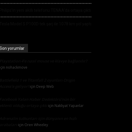
Philips’in yeni akıllı telefonu TENAA’da ortaya çıktı
Tesla Model S P100D tek şarj ile 1078 km yol yaptı
Son yorumlar
Playstation 4’e nasıl mouse ve klavye bağlanılır?
için
nohackmove
Battlefield 1 ve Titanfall 2 oyunları Origin
Access’e geliyor!
için
Deep Web
Facebook Yalan Haber Dedektörü’nün bir
eklenti olduğu ortaya çıktı
için
Nakliyat Yapanlar
Adrenalin tutkunları için dünyanın en hızlı
arabaları
için
Oren Wheeley