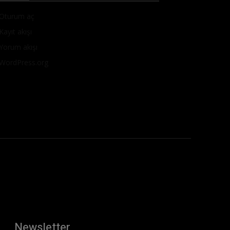
Oturum aç
Kayıt akışı
Yorum akışı
WordPress.org
Newsletter