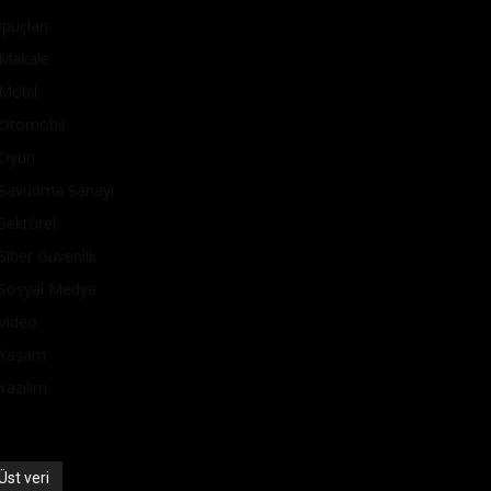
İpuçları
Makale
Mobil
Otomobil
Oyun
Savunma Sanayi
Sektörel
Siber Güvenlik
Sosyal Medya
Video
Yaşam
Yazılım
Üst veri