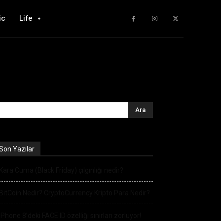
ic
Life
Son Yazılar
Kara Cuma (Black Friday) çılgınlığı nedir?
BitCoin Nedir? CryptoCurrency Kripto Para Nedir?
iPhone 8’deki FACE ID özelliği sınırları zorluyor!