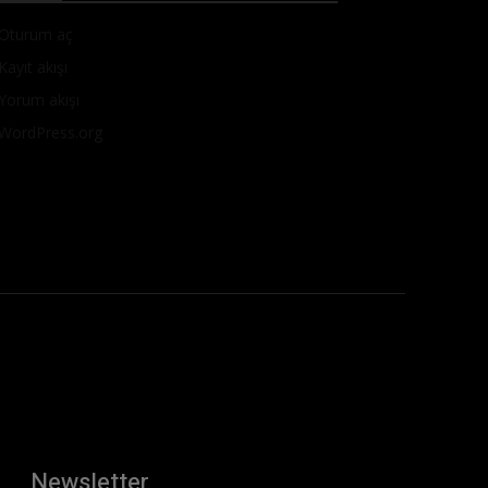
Oturum aç
Kayıt akışı
Yorum akışı
WordPress.org
Newsletter