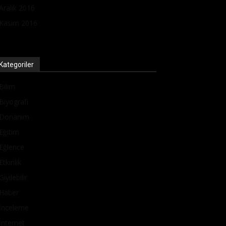
Aralık 2016
Kasım 2016
Kategoriler
Bilim
Biyografi
Donanım
Eğitim
Eğlence
Etkinlik
Giyilebilir
Haber
İnceleme
İnternet