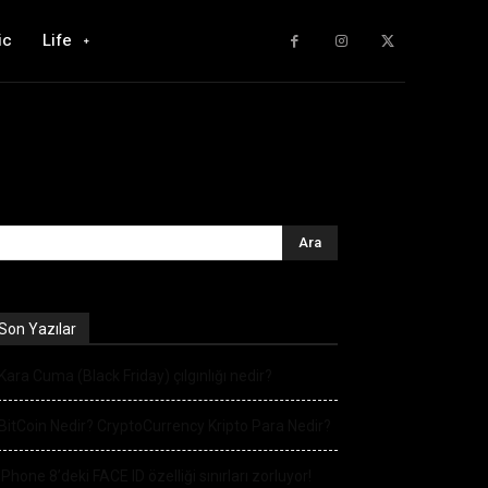
ic
Life
Son Yazılar
Kara Cuma (Black Friday) çılgınlığı nedir?
BitCoin Nedir? CryptoCurrency Kripto Para Nedir?
iPhone 8’deki FACE ID özelliği sınırları zorluyor!