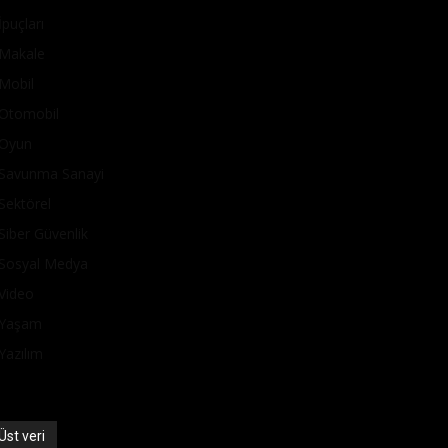
İpuçları
Makale
Mobil
Otomobil
Oyun
Savunma Sanayi
Sektörel
Siber Güvenlik
Sosyal Medya
Video
Yaşam
Yazılım
Üst veri