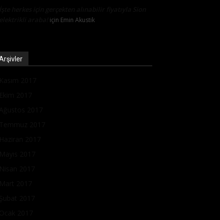
İşte herkes için gerçekten alınabilir fiyatıyla Sion
elektrikli araba!
için
Emin Akustik
Arşivler
Kasım 2017
Ekim 2017
Ağustos 2017
Temmuz 2017
Haziran 2017
Mayıs 2017
Nisan 2017
Mart 2017
Şubat 2017
Ocak 2017