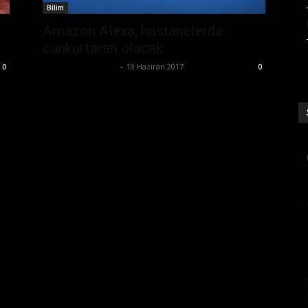
Bilim
Amazon Alexa, hastanelerde
cankurtaran olacak
Büşra Maraş Bulut
-
19 Haziran 2017
0
0