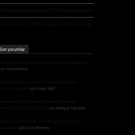
Philips’in yeni akıllı telefonu TENAA’da ortaya çıktı
Tesla Model S P100D tek şarj ile 1078 km yol yaptı
Son yorumlar
Playstation 4’e nasıl mouse ve klavye bağlanılır?
için
nohackmove
Battlefield 1 ve Titanfall 2 oyunları Origin
Access’e geliyor!
için
Deep Web
Facebook Yalan Haber Dedektörü’nün bir
eklenti olduğu ortaya çıktı
için
Nakliyat Yapanlar
Adrenalin tutkunları için dünyanın en hızlı
arabaları
için
Oren Wheeley