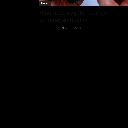
Haber
Whatsapp uygulamasında
bilinmeyen özellik
Eda Sarı
-
21 Haziran 2017