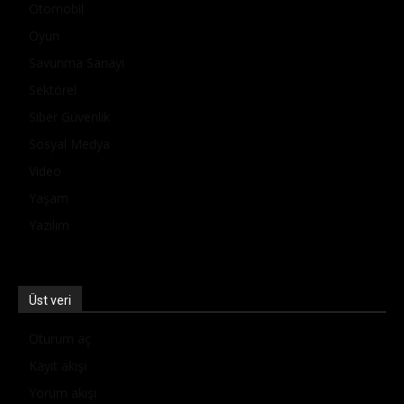
Otomobil
Oyun
Savunma Sanayi
Sektörel
Siber Güvenlik
Sosyal Medya
Video
Yaşam
Yazılım
Üst veri
Oturum aç
Kayıt akışı
Yorum akışı