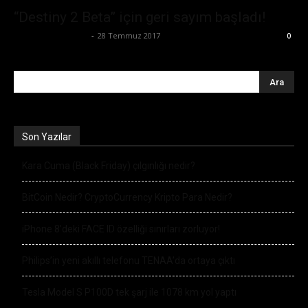
“Destiny 2 Beta” için geri sayım başladı!
Büşra Maraş Bulut
-
28 Temmuz 2017
0
Son Yazılar
Kara Cuma (Black Friday) çılgınlığı nedir?
BitCoin Nedir? CryptoCurrency Kripto Para Nedir?
iPhone 8’deki FACE ID özelliği sınırları zorluyor!
Philips’in yeni akıllı telefonu TENAA’da ortaya çıktı
Tesla Model S P100D tek şarj ile 1078 km yol yaptı