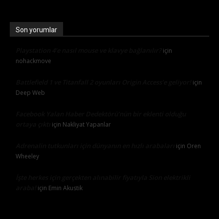
Son yorumlar
Playstation 4’e nasıl mouse ve klavye bağlanılır?
için
nohackmove
Battlefield 1 ve Titanfall 2 oyunları Origin Access’e geliyor!
için
Deep Web
Facebook Yalan Haber Dedektörü’nün bir eklenti olduğu
ortaya çıktı
için
Nakliyat Yapanlar
Adrenalin tutkunları için dünyanın en hızlı arabaları
için
Oren
Wheeley
İşte herkes için gerçekten alınabilir fiyatıyla Sion elektrikli
araba!
için
Emin Akustik