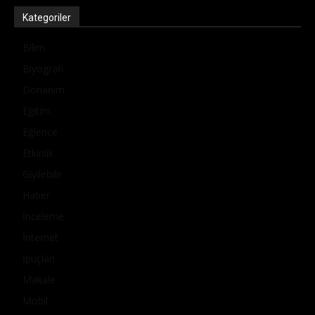
Kategoriler
Bilim
Biyografi
Donanım
Eğitim
Eğlence
Etkinlik
Giyilebilir
Haber
İnceleme
İnternet
İpuçları
Makale
Mobil