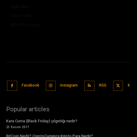
Kayıt akışı
Yorum akışı
WordPress.org
Facebook
Instagram
RSS
X
Popular articles
Kara Cuma (Black Friday) çılgınlığı nedir?
23 Kasım 2017
BitCoin Nedir? CryptoCurrency Kripto Para Nedir?