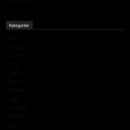
Kasım 2016
Kategoriler
Bilim
Biyografi
Donanım
Eğitim
Eğlence
Etkinlik
Giyilebilir
Haber
İnceleme
İnternet
İpuçları