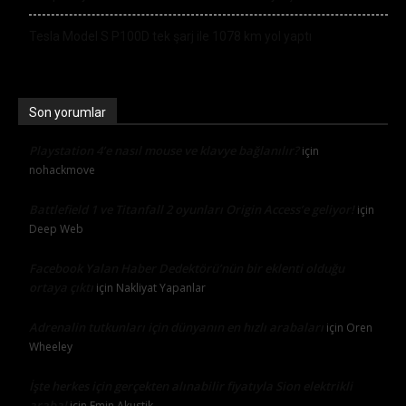
Tesla Model S P100D tek şarj ile 1078 km yol yaptı
Son yorumlar
Playstation 4’e nasıl mouse ve klavye bağlanılır?
için
nohackmove
Battlefield 1 ve Titanfall 2 oyunları Origin Access’e geliyor!
için
Deep Web
Facebook Yalan Haber Dedektörü’nün bir eklenti olduğu
ortaya çıktı
için
Nakliyat Yapanlar
Adrenalin tutkunları için dünyanın en hızlı arabaları
için
Oren
Wheeley
İşte herkes için gerçekten alınabilir fiyatıyla Sion elektrikli
araba!
için
Emin Akustik