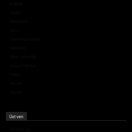
Makale
Mobil
Otomobil
Oyun
Savunma Sanayi
Sektörel
Siber Güvenlik
Sosyal Medya
Video
Yaşam
Yazılım
Üst veri
Oturum aç