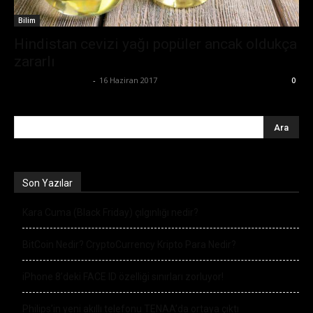
Bilim
Hindistan cevizi yağı popüler ancak oldukça
zararlı
Büşra Maraş Bulut
-
16 Haziran 2017
0
Son Yazılar
Kara Cuma (Black Friday) çılgınlığı nedir?
BitCoin Nedir? CryptoCurrency Kripto Para Nedir?
iPhone 8’deki FACE ID özelliği sınırları zorluyor!
Philips’in yeni akıllı telefonu TENAA’da ortaya çıktı