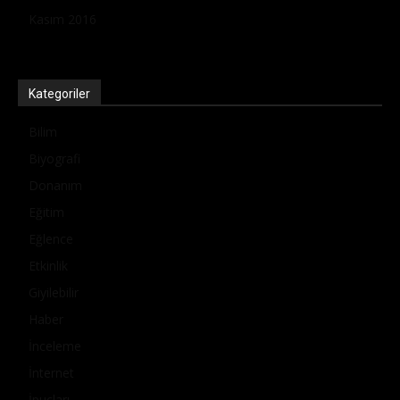
Kasım 2016
Kategoriler
Bilim
Biyografi
Donanım
Eğitim
Eğlence
Etkinlik
Giyilebilir
Haber
İnceleme
İnternet
İpuçları