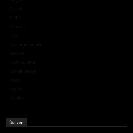
Makale
Mobil
Otomobil
Oyun
Savunma Sanayi
Sektörel
Siber Güvenlik
Sosyal Medya
Video
Yaşam
Yazılım
Üst veri