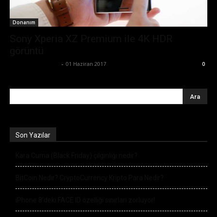
Donanım
Sony Xperia XZ Premium ile 4K HDR
görüntü
Ertuğrul Gültekin
-
01 Haziran 2017
0
Son Yazılar
Kara Cuma (Black Friday) çılgınlığı nedir?
BitCoin Nedir? CryptoCurrency Kripto Para Nedir?
iPhone 8’deki FACE ID özelliği sınırları zorluyor!