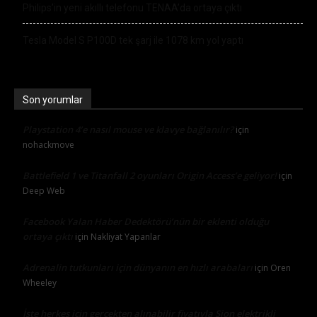
Philips’in yeni akıllı telefonu TENAA’da ortaya çıktı
Tesla Model S P100D tek şarj ile 1078 km yol yaptı
Son yorumlar
Playstation 4’e nasıl mouse ve klavye bağlanılır?
için
nohackmove
Battlefield 1 ve Titanfall 2 oyunları Origin Access’e geliyor!
için
Deep Web
Facebook Yalan Haber Dedektörü’nün bir eklenti olduğu
ortaya çıktı
için
Nakliyat Yapanlar
Adrenalin tutkunları için dünyanın en hızlı arabaları
için
Oren
Wheeley
İşte herkes için gerçekten alınabilir fiyatıyla Sion elektrikli