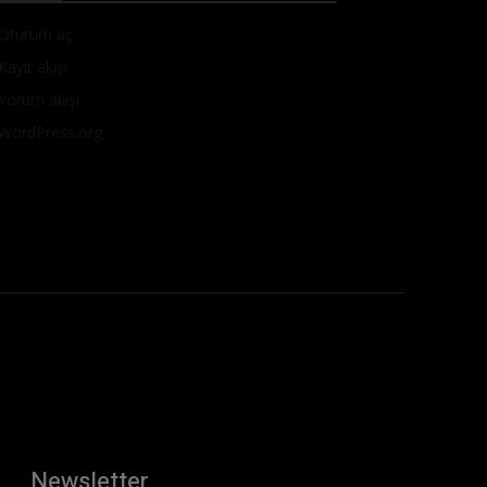
Oturum aç
Kayıt akışı
Yorum akışı
WordPress.org
Newsletter