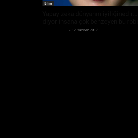
Bilim
Yapay zeka dünyanın iyiliğinedir…
diyor insana çok benzeyen bu rob
Emre Bayındır
-
12 Haziran 2017