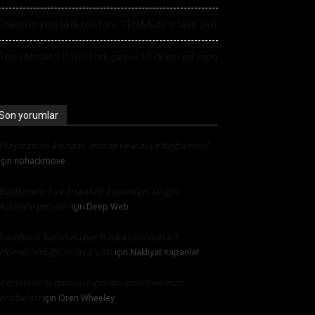
Philips’in yeni akıllı telefonu TENAA’da ortaya çıktı
Tesla Model S P100D tek şarj ile 1078 km yol yaptı
Son yorumlar
Playstation 4’e nasıl mouse ve klavye bağlanılır?
için
nohackmove
Battlefield 1 ve Titanfall 2 oyunları Origin
Access’e geliyor!
için
Deep Web
Facebook Yalan Haber Dedektörü’nün bir
eklenti olduğu ortaya çıktı
için
Nakliyat Yapanlar
Adrenalin tutkunları için dünyanın en hızlı
arabaları
için
Oren Wheeley