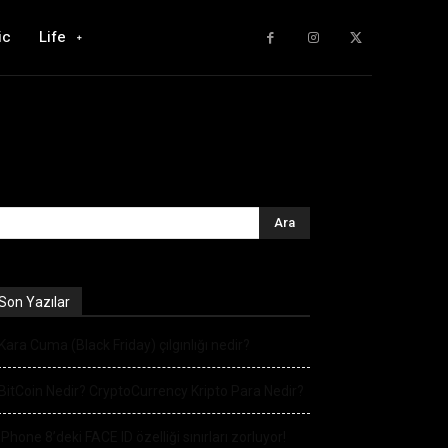
ic
Life
Son Yazılar
Kara Cuma (Black Friday) çılgınlığı nedir?
BitCoin Nedir? CryptoCurrency Kripto Para Nedir?
iPhone 8’deki FACE ID özelliği sınırları zorluyor!