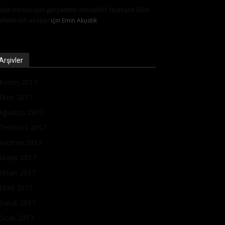
İşte herkes için gerçekten alınabilir fiyatıyla Sion
elektrikli araba!
için
Emin Akustik
Arşivler
Kasım 2017
Ekim 2017
Ağustos 2017
Temmuz 2017
Haziran 2017
Mayıs 2017
Nisan 2017
Mart 2017
Şubat 2017
Ocak 2017