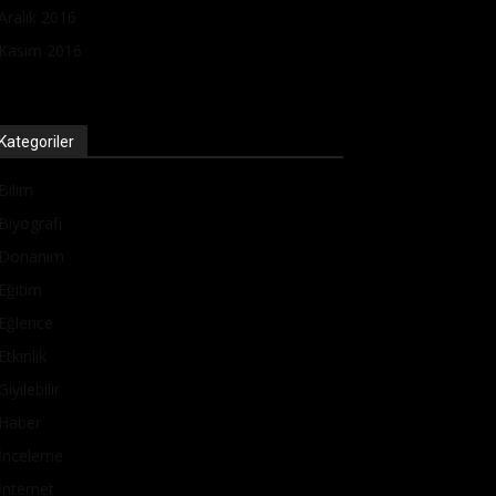
Aralık 2016
Kasım 2016
Kategoriler
Bilim
Biyografi
Donanım
Eğitim
Eğlence
Etkinlik
Giyilebilir
Haber
İnceleme
İnternet