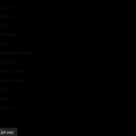
İpuçları
Makale
Mobil
Otomobil
Oyun
Savunma Sanayi
Sektörel
Siber Güvenlik
Sosyal Medya
Video
Yaşam
Yazılım
Üst veri