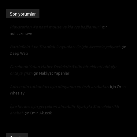
Son yorumlar
Playstation 4’e nasıl mouse ve klavye bağlanılır?
için
nohackmove
Battlefield 1 ve Titanfall 2 oyunları Origin Access’e geliyor!
için
Deep Web
Facebook Yalan Haber Dedektörü’nün bir eklenti olduğu
ortaya çıktı
için
Nakliyat Yapanlar
Adrenalin tutkunları için dünyanın en hızlı arabaları
için
Oren
Wheeley
İşte herkes için gerçekten alınabilir fiyatıyla Sion elektrikli
araba!
için
Emin Akustik