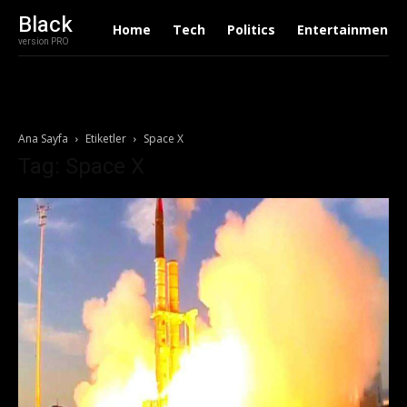
Black
Home
Tech
Politics
Entertainment
version PRO
Ana Sayfa
Etiketler
Space X
Tag: Space X