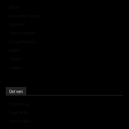
Oyun
Savunma Sanayi
Sektörel
Siber Güvenlik
Sosyal Medya
Video
Yaşam
Yazılım
Üst veri
Oturum aç
Kayıt akışı
Yorum akışı