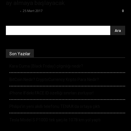
ay almaya başlayacak
Ali İlter
-
25 Mart 2017
0
Son Yazılar
Kara Cuma (Black Friday) çılgınlığı nedir?
BitCoin Nedir? CryptoCurrency Kripto Para Nedir?
iPhone 8’deki FACE ID özelliği sınırları zorluyor!
Philips’in yeni akıllı telefonu TENAA’da ortaya çıktı
Tesla Model S P100D tek şarj ile 1078 km yol yaptı