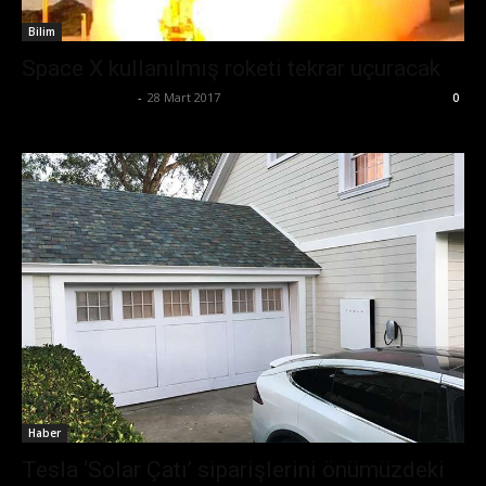
Bilim
Space X kullanılmış roketi tekrar uçuracak
Ertuğrul Gültekin
-
28 Mart 2017
0
Haber
Tesla ‘Solar Çatı’ siparişlerini önümüzdeki