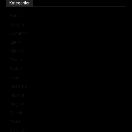
Kategoriler
Bilim
Biyografi
Donanım
Eğitim
Eğlence
Etkinlik
Giyilebilir
Haber
İnceleme
İnternet
İpuçları
Makale
Mobil
Otomobil