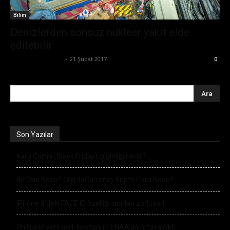
Bilim
Denizlerden sonsuz nükleer yakıt elde
edilebilir
Ertuğrul Gültekin
-
21 Şubat 2017
0
Son Yazılar
Kara Cuma (Black Friday) çılgınlığı nedir?
BitCoin Nedir? CryptoCurrency Kripto Para Nedir?
iPhone 8’deki FACE ID özelliği sınırları zorluyor!
Philips’in yeni akıllı telefonu TENAA’da ortaya çıktı