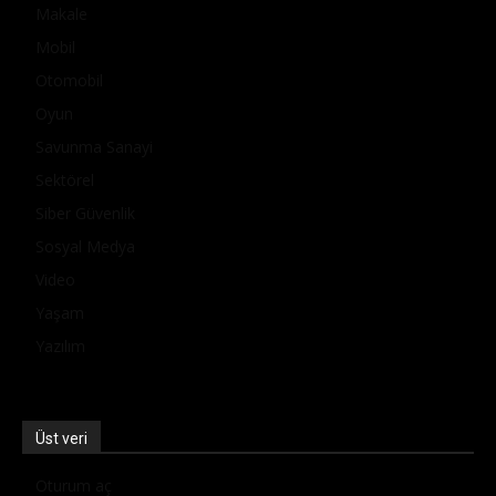
Makale
Mobil
Otomobil
Oyun
Savunma Sanayi
Sektörel
Siber Güvenlik
Sosyal Medya
Video
Yaşam
Yazılım
Üst veri
Oturum aç