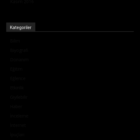
Kasım 2016
Kategoriler
Bilim
Biyografi
Donanım
Eğitim
Eğlence
Etkinlik
Giyilebilir
Haber
İnceleme
İnternet
İpuçları