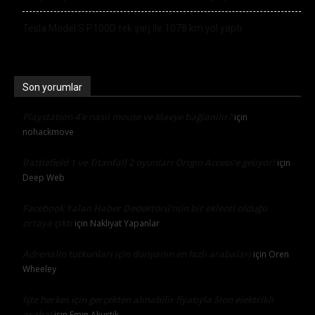
Tesla Model S P100D tek şarj ile 1078 km yol yaptı
Son yorumlar
Playstation 4’e nasıl mouse ve klavye bağlanılır?
için
nohackmove
Battlefield 1 ve Titanfall 2 oyunları Origin Access’e geliyor!
için
Deep Web
Facebook Yalan Haber Dedektörü’nün bir eklenti olduğu
ortaya çıktı
için
Nakliyat Yapanlar
Adrenalin tutkunları için dünyanın en hızlı arabaları
için
Oren
Wheeley
İşte herkes için gerçekten alınabilir fiyatıyla Sion elektrikli
araba!
için
Emin Akustik