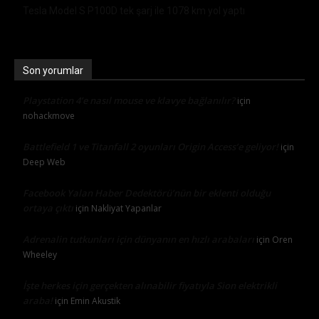
Tesla Model S P100D tek şarj ile 1078 km yol yaptı
Son yorumlar
Playstation 4’e nasıl mouse ve klavye bağlanılır?
için
nohackmove
Battlefield 1 ve Titanfall 2 oyunları Origin Access’e geliyor!
için
Deep Web
Facebook Yalan Haber Dedektörü’nün bir eklenti olduğu
ortaya çıktı
için
Nakliyat Yapanlar
Adrenalin tutkunları için dünyanın en hızlı arabaları
için
Oren
Wheeley
İşte herkes için gerçekten alınabilir fiyatıyla Sion elektrikli
araba!
için
Emin Akustik