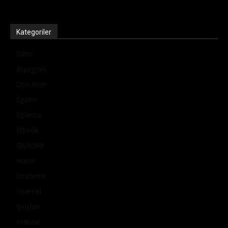
Kategoriler
Bilim
Biyografi
Donanım
Eğitim
Eğlence
Etkinlik
Giyilebilir
Haber
İnceleme
İnternet
İpuçları
Makale