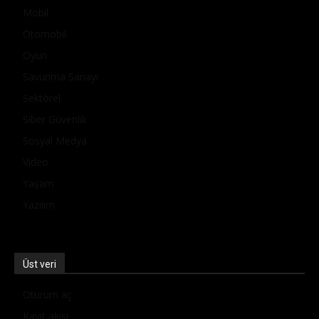
Mobil
Otomobil
Oyun
Savunma Sanayi
Sektörel
Siber Güvenlik
Sosyal Medya
Video
Yaşam
Yazılım
Üst veri
Oturum aç
Kayıt akışı