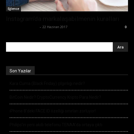
Eğlence
Instagram’da markalaşabilmenin kuralları
Büşra Maraş Bulut
-
22 Haziran 2017
0
Son Yazılar
Kara Cuma (Black Friday) çılgınlığı nedir?
BitCoin Nedir? CryptoCurrency Kripto Para Nedir?
iPhone 8’deki FACE ID özelliği sınırları zorluyor!
Philips’in yeni akıllı telefonu TENAA’da ortaya çıktı