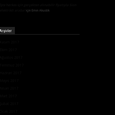
İşte herkes için gerçekten alınabilir fiyatıyla Sion
elektrikli araba!
için
Emin Akustik
Arşivler
Kasım 2017
Ekim 2017
Ağustos 2017
Temmuz 2017
Haziran 2017
Mayıs 2017
Nisan 2017
Mart 2017
Şubat 2017
Ocak 2017