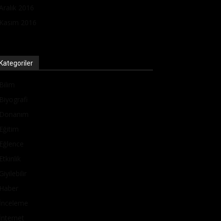
Aralık 2016
Kasım 2016
Kategoriler
Bilim
Biyografi
Donanım
Eğitim
Eğlence
Etkinlik
Giyilebilir
Haber
İnceleme
İnternet