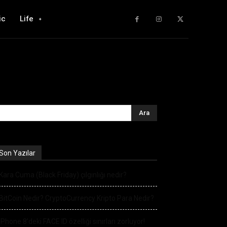
ic
Life
Son Yazılar
Kara Cuma (Black Friday) çılgınlığı nedir?
BitCoin Nedir? CryptoCurrency Kripto Para Nedir?
iPhone 8’deki FACE ID özelliği sınırları zorluyor!