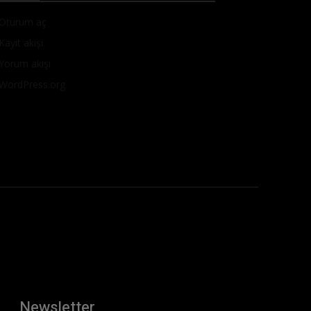
Oturum aç
Kayıt akışı
Yorum akışı
WordPress.org
Newsletter