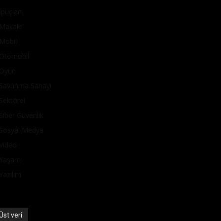
İpuçları
Makale
Mobil
Otomobil
Oyun
Savunma Sanayi
Sektörel
Siber Güvenlik
Sosyal Medya
Video
Yaşam
Yazılım
Üst veri