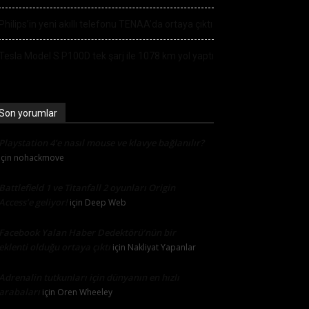
Philips’in yeni akıllı telefonu TENAA’da ortaya çıktı
Tesla Model S P100D tek şarj ile 1078 km yol yaptı
Son yorumlar
Playstation 4’e nasıl mouse ve klavye bağlanılır?
için
nohackmove
Battlefield 1 ve Titanfall 2 oyunları Origin
Access’e geliyor!
için
Deep Web
Facebook Yalan Haber Dedektörü’nün bir
eklenti olduğu ortaya çıktı
için
Nakliyat Yapanlar
Adrenalin tutkunları için dünyanın en hızlı
arabaları
için
Oren Wheeley