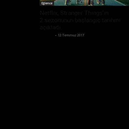
Eğlence
Netflix, Stranger Things’in
2.sezonunun başlangıç tarihini
açıkladı
Eda Sarı
-
12 Temmuz 2017