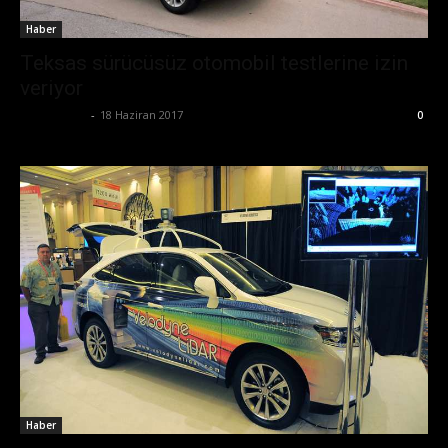
Haber
Teksas sürücüsüz otomobil testlerine izin
veriyor
Tolga Ünal
-
18 Haziran 2017
0
Haber