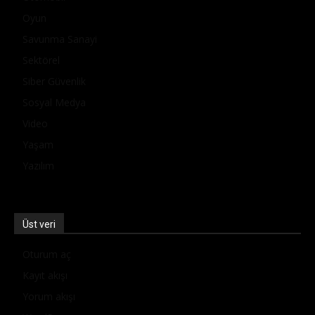
Oyun
Savunma Sanayi
Sektörel
Siber Güvenlik
Sosyal Medya
Video
Yaşam
Yazılım
Üst veri
Oturum aç
Kayıt akışı
Yorum akışı