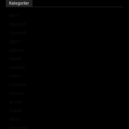
Kategoriler
Bilim
Biyografi
Donanım
Eğitim
Eğlence
Etkinlik
Giyilebilir
Haber
İnceleme
İnternet
İpuçları
Makale
Mobil
Otomobil