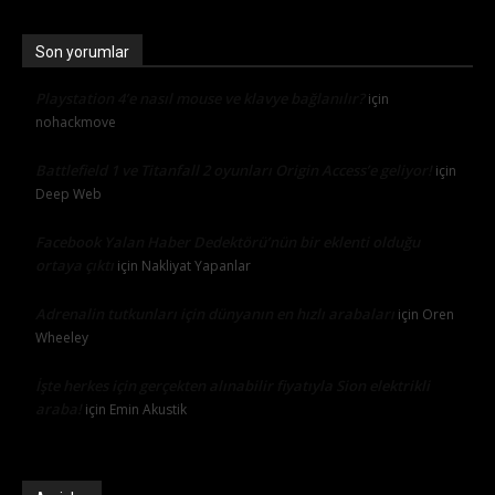
Son yorumlar
Playstation 4’e nasıl mouse ve klavye bağlanılır?
için
nohackmove
Battlefield 1 ve Titanfall 2 oyunları Origin Access’e geliyor!
için
Deep Web
Facebook Yalan Haber Dedektörü’nün bir eklenti olduğu
ortaya çıktı
için
Nakliyat Yapanlar
Adrenalin tutkunları için dünyanın en hızlı arabaları
için
Oren
Wheeley
İşte herkes için gerçekten alınabilir fiyatıyla Sion elektrikli
araba!
için
Emin Akustik