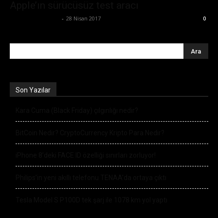
Apple’ın sürücüsüz test aracı
Ertuğrul Gültekin
-
28 Nisan 2017
0
Son Yazılar
Kara Cuma (Black Friday) çılgınlığı nedir?
BitCoin Nedir? CryptoCurrency Kripto Para Nedir?
iPhone 8’deki FACE ID özelliği sınırları zorluyor!
Philips’in yeni akıllı telefonu TENAA’da ortaya çıktı
Tesla Model S P100D tek şarj ile 1078 km yol yaptı