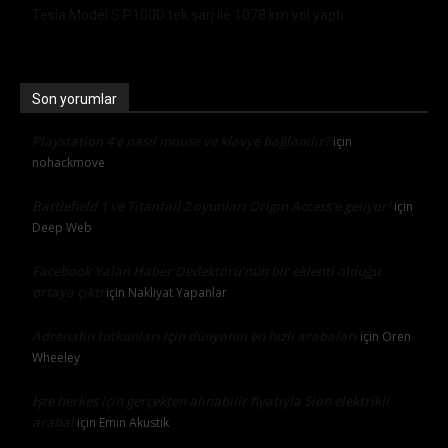
Tesla Model S P100D tek şarj ile 1078 km yol yaptı
Son yorumlar
Playstation 4’e nasıl mouse ve klavye bağlanılır?
için
nohackmove
Battlefield 1 ve Titanfall 2 oyunları Origin Access’e geliyor!
için
Deep Web
Facebook Yalan Haber Dedektörü’nün bir eklenti olduğu
ortaya çıktı
için
Nakliyat Yapanlar
Adrenalin tutkunları için dünyanın en hızlı arabaları
için
Oren
Wheeley
İşte herkes için gerçekten alınabilir fiyatıyla Sion elektrikli
araba!
için
Emin Akustik