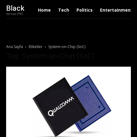
Black
Home
Tech
Politics
Entertainment
version PRO
Ana Sayfa
Etiketler
System-on-Chip (SoC)
Tag: System-on-Chip (SoC)