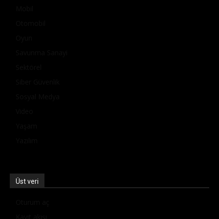
Mobil
Otomobil
Oyun
Savunma Sanayi
Sektörel
Siber Güvenlik
Sosyal Medya
Video
Yaşam
Yazılım
Üst veri
Oturum aç
Kayıt akışı