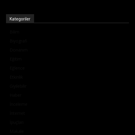
Kategoriler
Bilim
Biyografi
Donanım
Eğitim
Eğlence
Etkinlik
Giyilebilir
Haber
İnceleme
İnternet
İpuçları
Makale