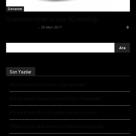
Donanım
Qualcomm’dan ucuza 4G özelliği
Ertuğrul Gültekin
-
20 Mart 2017
0
Son Yazılar
Kara Cuma (Black Friday) çılgınlığı nedir?
BitCoin Nedir? CryptoCurrency Kripto Para Nedir?
iPhone 8’deki FACE ID özelliği sınırları zorluyor!
Philips’in yeni akıllı telefonu TENAA’da ortaya çıktı