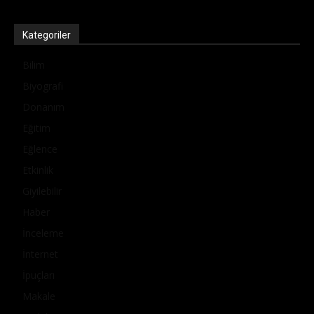
Kategoriler
Bilim
Biyografi
Donanım
Eğitim
Eğlence
Etkinlik
Giyilebilir
Haber
İnceleme
İnternet
İpuçları
Makale