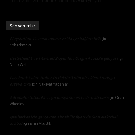
Tesla Model S P100D tek şarj ile 1078 km yol yaptı
Son yorumlar
Playstation 4’e nasıl mouse ve klavye bağlanılır?
için
nohackmove
Battlefield 1 ve Titanfall 2 oyunları Origin Access’e geliyor!
için
Deep Web
Facebook Yalan Haber Dedektörü’nün bir eklenti olduğu
ortaya çıktı
için
Nakliyat Yapanlar
Adrenalin tutkunları için dünyanın en hızlı arabaları
için
Oren
Wheeley
İşte herkes için gerçekten alınabilir fiyatıyla Sion elektrikli
araba!
için
Emin Akustik