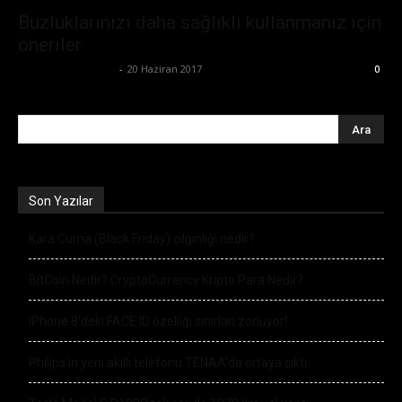
Buzluklarınızı daha sağlıklı kullanmanız için
öneriler
Büşra Maraş Bulut
-
20 Haziran 2017
0
Son Yazılar
Kara Cuma (Black Friday) çılgınlığı nedir?
BitCoin Nedir? CryptoCurrency Kripto Para Nedir?
iPhone 8’deki FACE ID özelliği sınırları zorluyor!
Philips’in yeni akıllı telefonu TENAA’da ortaya çıktı