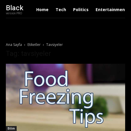
Black
Home
Tech
Politics
Entertainment
version PRO
Ana Sayfa
Etiketler
Tavsiyeler
Tag: tavsiyeler
Bilim