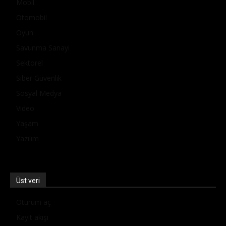
Mobil
Otomobil
Oyun
Savunma Sanayi
Sektörel
Siber Güvenlik
Sosyal Medya
Video
Yaşam
Yazılım
Üst veri
Oturum aç
Kayıt akışı