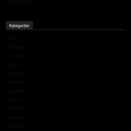
Kasım 2016
Kategoriler
Bilim
Biyografi
Donanım
Eğitim
Eğlence
Etkinlik
Giyilebilir
Haber
İnceleme
İnternet
İpuçları