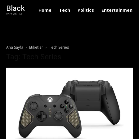
Black
Home
Tech
Politics
Entertainment
version PRO
Ana Sayfa
Etiketler
Tech Series
Tag: Tech Series