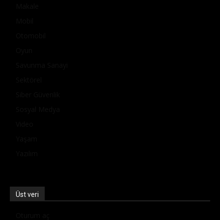
Makale
Mobil
Otomobil
Oyun
Savunma Sanayi
Sektörel
Siber Güvenlik
Sosyal Medya
Video
Yaşam
Yazılım
Üst veri
Oturum aç