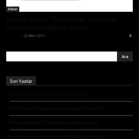
Haber
Microsoft yeni ‘Tech Series’ Xbox One
oyuncu kumandalarını tanıttı
Ali İlter
-
22 Mart 2017
0
Son Yazılar
Kara Cuma (Black Friday) çılgınlığı nedir?
BitCoin Nedir? CryptoCurrency Kripto Para Nedir?
iPhone 8’deki FACE ID özelliği sınırları zorluyor!
Philips’in yeni akıllı telefonu TENAA’da ortaya çıktı