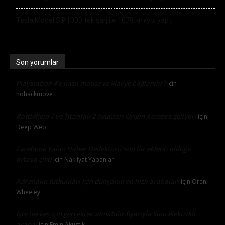
Tesla Model S P100D tek şarj ile 1078 km yol yaptı
Son yorumlar
Playstation 4’e nasıl mouse ve klavye bağlanılır?
için
nohackmove
Battlefield 1 ve Titanfall 2 oyunları Origin Access’e geliyor!
için
Deep Web
Facebook Yalan Haber Dedektörü’nün bir eklenti olduğu
ortaya çıktı
için
Nakliyat Yapanlar
Adrenalin tutkunları için dünyanın en hızlı arabaları
için
Oren
Wheeley
İşte herkes için gerçekten alınabilir fiyatıyla Sion elektrikli
araba!
için
Emin Akustik