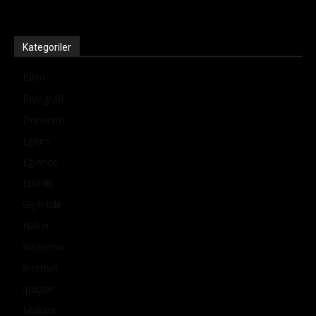
Kategoriler
Bilim
Biyografi
Donanım
Eğitim
Eğlence
Etkinlik
Giyilebilir
Haber
İnceleme
İnternet
İpuçları
Makale