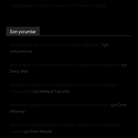
Tesla Model S P100D tek şarj ile 1078 km yol yaptı
Son yorumlar
Playstation 4’e nasıl mouse ve klavye bağlanılır?
için
nohackmove
Battlefield 1 ve Titanfall 2 oyunları Origin Access’e geliyor!
için
Deep Web
Facebook Yalan Haber Dedektörü’nün bir eklenti olduğu
ortaya çıktı
için
Nakliyat Yapanlar
Adrenalin tutkunları için dünyanın en hızlı arabaları
için
Oren
Wheeley
İşte herkes için gerçekten alınabilir fiyatıyla Sion elektrikli
araba!
için
Emin Akustik