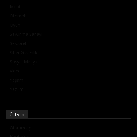
Mobil
Otomobil
Oyun
Savunma Sanayi
Sektörel
Siber Güvenlik
Sosyal Medya
Video
Yaşam
Yazılım
Üst veri
Oturum aç
Kayıt akışı