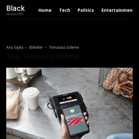
Black
Home
Tech
Politics
Entertainment
version PRO
Ana Sayfa
Etiketler
Temassız ödeme
Tag: Temassız ödeme