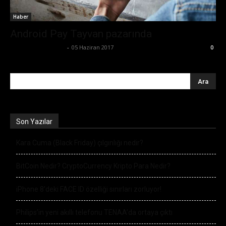
Haber
Android Pay Tayvan pazarında
Büşra Maraş Bulut
-
05 Haziran 2017
0
Son Yazılar
Kara Cuma (Black Friday) çılgınlığı nedir?
BitCoin Nedir? CryptoCurrency Kripto Para Nedir?
iPhone 8’deki FACE ID özelliği sınırları zorluyor!
Philips’in yeni akıllı telefonu TENAA’da ortaya çıktı