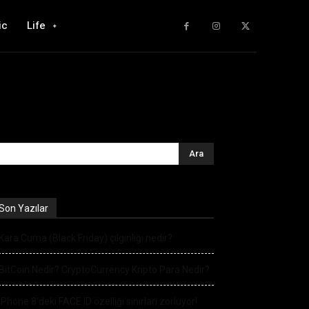
ic
Life
Son Yazılar
Kara Cuma (Black Friday) çılgınlığı nedir?
BitCoin Nedir? CryptoCurrency Kripto Para Nedir?
iPhone 8’deki FACE ID özelliği sınırları zorluyor!