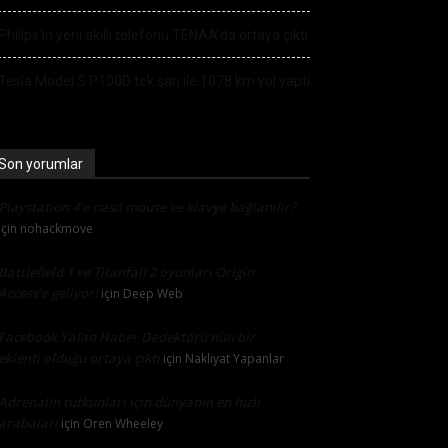
Philips’in yeni akıllı telefonu TENAA’da ortaya çıktı
Tesla Model S P100D tek şarj ile 1078 km yol yaptı
Son yorumlar
Playstation 4’e nasıl mouse ve klavye bağlanılır?
için
nohackmove
Battlefield 1 ve Titanfall 2 oyunları Origin
Access’e geliyor!
için
Deep Web
Facebook Yalan Haber Dedektörü’nün bir
eklenti olduğu ortaya çıktı
için
Nakliyat Yapanlar
Adrenalin tutkunları için dünyanın en hızlı
arabaları
için
Oren Wheeley