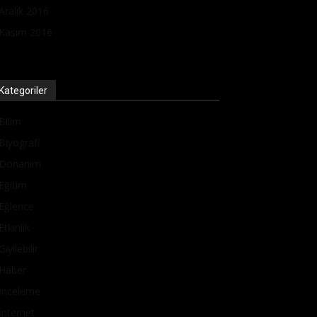
Aralık 2016
Kasım 2016
Kategoriler
Bilim
Biyografi
Donanım
Eğitim
Eğlence
Etkinlik
Giyilebilir
Haber
İnceleme
İnternet