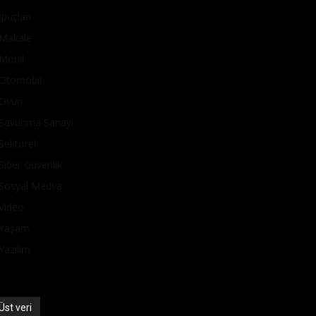
İpuçları
Makale
Mobil
Otomobil
Oyun
Savunma Sanayi
Sektörel
Siber Güvenlik
Sosyal Medya
Video
Yaşam
Yazılım
Üst veri