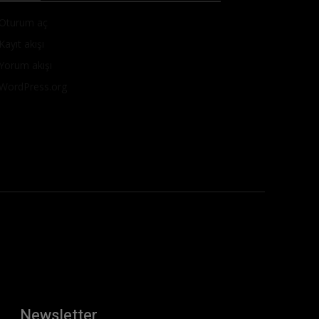
Oturum aç
Kayıt akışı
Yorum akışı
WordPress.org
Newsletter