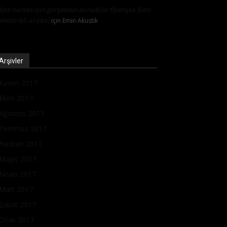
İşte herkes için gerçekten alınabilir fiyatıyla Sion
elektrikli araba!
için
Emin Akustik
Arşivler
Kasım 2017
Ekim 2017
Ağustos 2017
Temmuz 2017
Haziran 2017
Mayıs 2017
Nisan 2017
Mart 2017
Şubat 2017
Ocak 2017