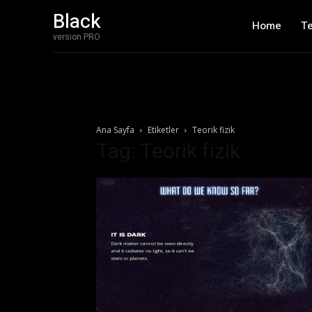
Black
Home
T
version PRO
Ana Sayfa
Etiketler
Teorik fizik
Tag: Teorik fizik