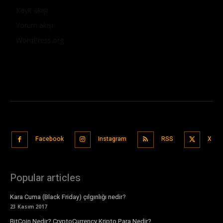
Kayıt akışı
Yorum akışı
WordPress.org
Facebook
Instagram
RSS
X
Popular articles
Kara Cuma (Black Friday) çılgınlığı nedir?
23 Kasım 2017
BitCoin Nedir? CryptoCurrency Kripto Para Nedir?