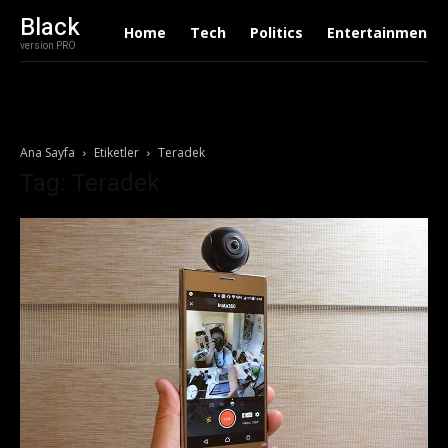
Black
Home
Tech
Politics
Entertainment
version PRO
Ana Sayfa
Etiketler
Teradek
Tag: Teradek