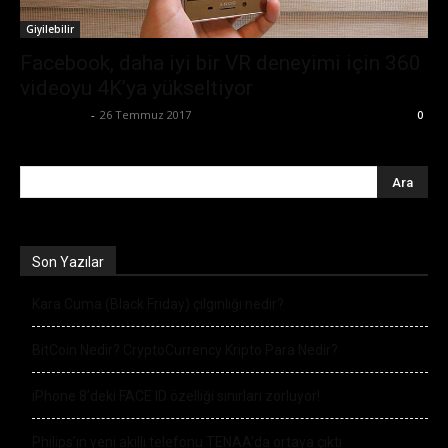
Giyilebilir
Facebook, daha iyi bir VR deneyimi için 360
videoyu 4K’ya yükseltiyor
Tolga Ünal
-
26 Temmuz 2017
0
Son Yazılar
Kara Cuma (Black Friday) çılgınlığı nedir?
BitCoin Nedir? CryptoCurrency Kripto Para Nedir?
iPhone 8’deki FACE ID özelliği sınırları zorluyor!
Philips’in yeni akıllı telefonu TENAA’da ortaya çıktı