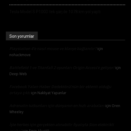
Tesla Model S P100D tek şarj ile 1078 km yol yaptı
Son yorumlar
Playstation 4’e nasıl mouse ve klavye bağlanılır?
için
nohackmove
Battlefield 1 ve Titanfall 2 oyunları Origin Access’e geliyor!
için
Deep Web
Facebook Yalan Haber Dedektörü’nün bir eklenti olduğu
ortaya çıktı
için
Nakliyat Yapanlar
Adrenalin tutkunları için dünyanın en hızlı arabaları
için
Oren
Wheeley
İşte herkes için gerçekten alınabilir fiyatıyla Sion elektrikli
araba!
için
Emin Akustik