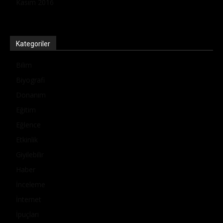
Kasım 2016
Kategoriler
Bilim
Biyografi
Donanım
Eğitim
Eğlence
Etkinlik
Giyilebilir
Haber
İnceleme
İnternet
İpuçları