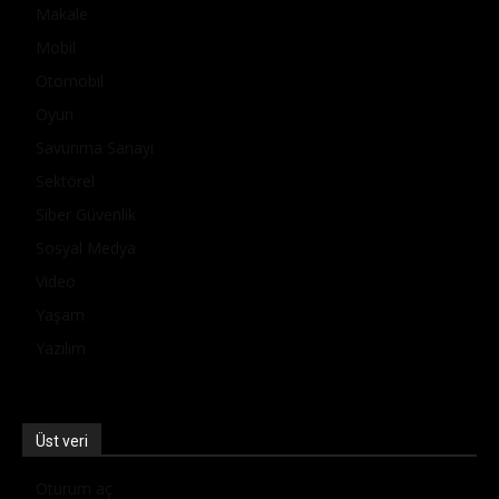
Makale
Mobil
Otomobil
Oyun
Savunma Sanayi
Sektörel
Siber Güvenlik
Sosyal Medya
Video
Yaşam
Yazılım
Üst veri
Oturum aç