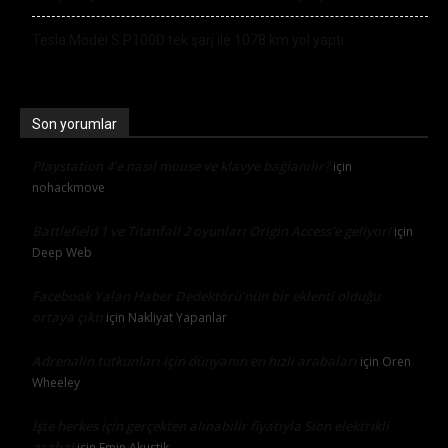
Tesla Model S P100D tek şarj ile 1078 km yol yaptı
Son yorumlar
Playstation 4’e nasıl mouse ve klavye bağlanılır?
için
nohackmove
Battlefield 1 ve Titanfall 2 oyunları Origin Access’e geliyor!
için
Deep Web
Facebook Yalan Haber Dedektörü’nün bir eklenti olduğu
ortaya çıktı
için
Nakliyat Yapanlar
Adrenalin tutkunları için dünyanın en hızlı arabaları
için
Oren
Wheeley
İşte herkes için gerçekten alınabilir fiyatıyla Sion elektrikli
araba!
için
Emin Akustik