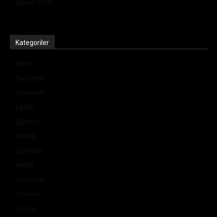
Kasım 2016
Kategoriler
Bilim
Biyografi
Donanım
Eğitim
Eğlence
Etkinlik
Giyilebilir
Haber
İnceleme
İnternet
İpuçları