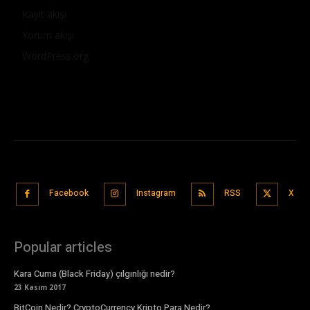
Kayıt akışı
Yorum akışı
WordPress.org
Facebook
Instagram
RSS
X
Popular articles
Kara Cuma (Black Friday) çılgınlığı nedir?
23 Kasım 2017
BitCoin Nedir? CryptoCurrency Kripto Para Nedir?