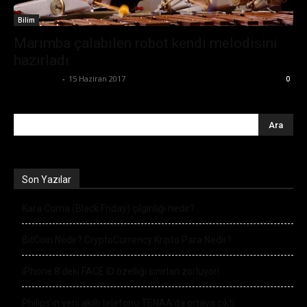
Bilim
Marimba çalabilen robot kendi melodisini
hazırladı
Tolga Ünal
-
15 Haziran 2017
0
Son Yazılar
Kara Cuma (Black Friday) çılgınlığı nedir?
BitCoin Nedir? CryptoCurrency Kripto Para Nedir?
iPhone 8’deki FACE ID özelliği sınırları zorluyor!
Philips’in yeni akıllı telefonu TENAA’da ortaya çıktı