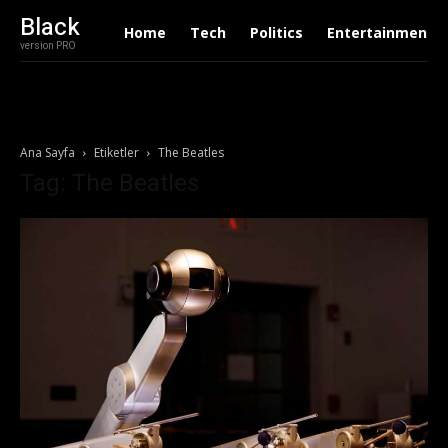
Black
Home
Tech
Politics
Entertainment
version PRO
Ana Sayfa
Etiketler
The Beatles
Tag: The Beatles