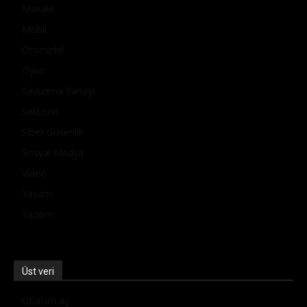
Makale
Mobil
Otomobil
Oyun
Savunma Sanayi
Sektörel
Siber Güvenlik
Sosyal Medya
Video
Yaşam
Yazılım
Üst veri
Oturum aç