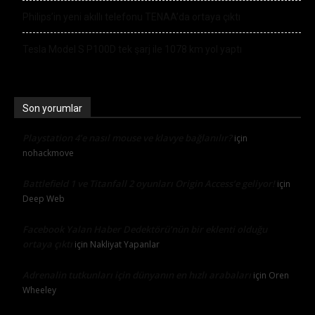
Philips’in yeni akıllı telefonu TENAA’da ortaya çıktı
Tesla Model S P100D tek şarj ile 1078 km yol yaptı
Son yorumlar
Playstation 4’e nasıl mouse ve klavye bağlanılır?
için
nohackmove
Battlefield 1 ve Titanfall 2 oyunları Origin Access’e geliyor!
için
Deep Web
Facebook Yalan Haber Dedektörü’nün bir eklenti olduğu
ortaya çıktı
için
Nakliyat Yapanlar
Adrenalin tutkunları için dünyanın en hızlı arabaları
için
Oren
Wheeley