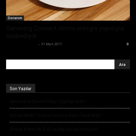
Donanım
Samsung Connect Home entegre yapısıyla
cezbediyor
Ertuğrul Gültekin
-
31 Mart 2017
0
Son Yazılar
Kara Cuma (Black Friday) çılgınlığı nedir?
BitCoin Nedir? CryptoCurrency Kripto Para Nedir?
iPhone 8’deki FACE ID özelliği sınırları zorluyor!