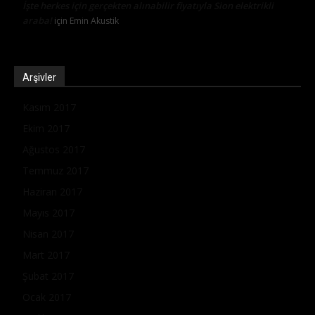
İşte herkes için gerçekten alınabilir fiyatıyla Sion elektrikli
araba!
için
Emin Akustik
Arşivler
Kasım 2017
Ekim 2017
Ağustos 2017
Temmuz 2017
Haziran 2017
Mayıs 2017
Nisan 2017
Mart 2017
Şubat 2017
Ocak 2017