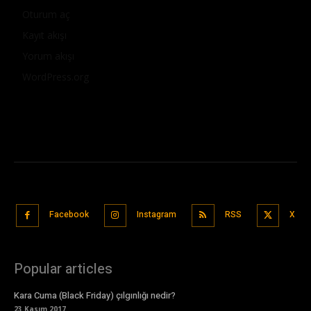
Oturum aç
Kayıt akışı
Yorum akışı
WordPress.org
Facebook
Instagram
RSS
X
Popular articles
Kara Cuma (Black Friday) çılgınlığı nedir?
23 Kasım 2017