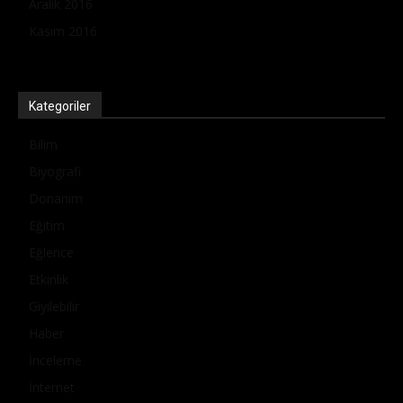
Aralık 2016
Kasım 2016
Kategoriler
Bilim
Biyografi
Donanım
Eğitim
Eğlence
Etkinlik
Giyilebilir
Haber
İnceleme
İnternet