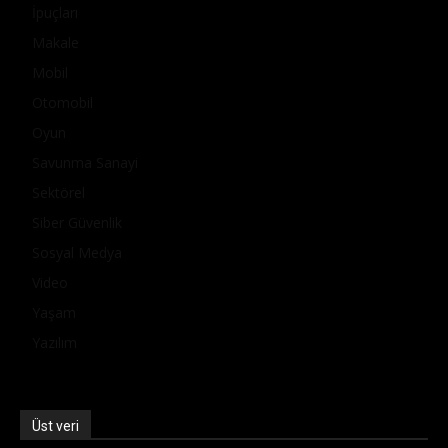
İpuçları
Makale
Mobil
Otomobil
Oyun
Savunma Sanayi
Sektörel
Siber Güvenlik
Sosyal Medya
Video
Yaşam
Yazılım
Üst veri