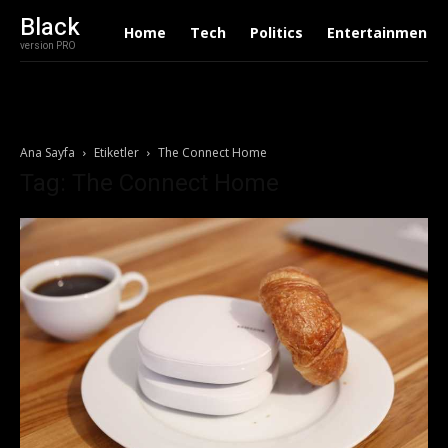
Black
Home
Tech
Politics
Entertainment
version PRO
Ana Sayfa
Etiketler
The Connect Home
Tag: The Connect Home