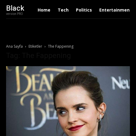
Black
Home
Tech
Politics
Entertainment
version PRO
Ana Sayfa
Etiketler
The Fappening
Tag: The Fappening