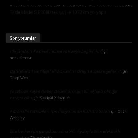
Tesla Model S P100D tek şarj ile 1078 km yol yaptı
Son yorumlar
Playstation 4’e nasıl mouse ve klavye bağlanılır?
için
nohackmove
Battlefield 1 ve Titanfall 2 oyunları Origin Access’e geliyor!
için
Deep Web
Facebook Yalan Haber Dedektörü’nün bir eklenti olduğu
ortaya çıktı
için
Nakliyat Yapanlar
Adrenalin tutkunları için dünyanın en hızlı arabaları
için
Oren
Wheeley
İşte herkes için gerçekten alınabilir fiyatıyla Sion elektrikli
araba!
için
Emin Akustik