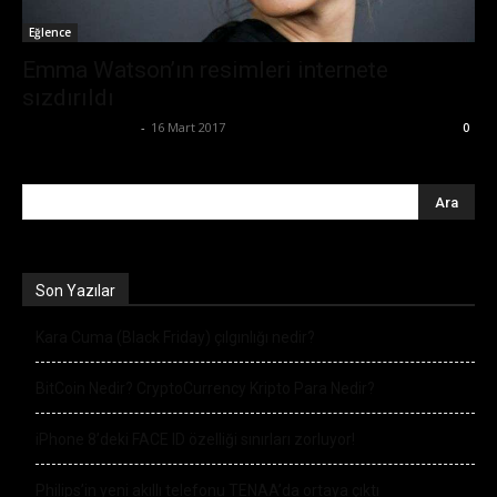
Eğlence
Emma Watson’ın resimleri internete
sızdırıldı
Ertuğrul Gültekin
-
16 Mart 2017
0
Son Yazılar
Kara Cuma (Black Friday) çılgınlığı nedir?
BitCoin Nedir? CryptoCurrency Kripto Para Nedir?
iPhone 8’deki FACE ID özelliği sınırları zorluyor!
Philips’in yeni akıllı telefonu TENAA’da ortaya çıktı