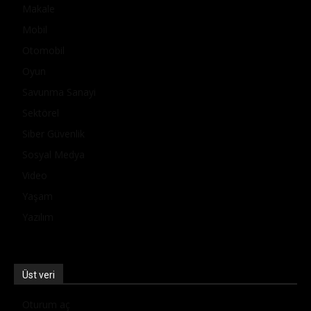
Makale
Mobil
Otomobil
Oyun
Savunma Sanayi
Sektörel
Siber Güvenlik
Sosyal Medya
Video
Yaşam
Yazılım
Üst veri
Oturum aç