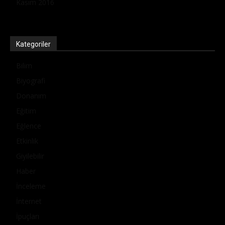
Kasım 2016
Kategoriler
Bilim
Biyografi
Donanım
Eğitim
Eğlence
Etkinlik
Giyilebilir
Haber
İnceleme
İnternet
İpuçları