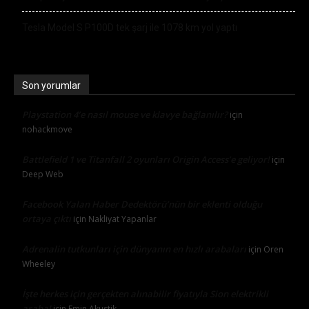
Tesla Model S P100D tek şarj ile 1078 km yol yaptı
Son yorumlar
Playstation 4’e nasıl mouse ve klavye bağlanılır?
için
nohackmove
Battlefield 1 ve Titanfall 2 oyunları Origin Access’e geliyor!
için
Deep Web
Facebook Yalan Haber Dedektörü’nün bir eklenti olduğu
ortaya çıktı
için
Nakliyat Yapanlar
Adrenalin tutkunları için dünyanın en hızlı arabaları
için
Oren
Wheeley
İşte herkes için gerçekten alınabilir fiyatıyla Sion elektrikli
araba!
için
Emin Akustik