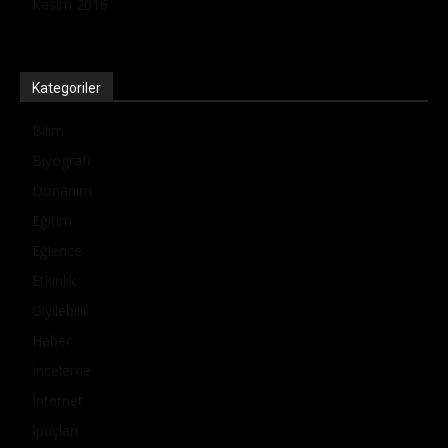
Kasım 2016
Kategoriler
Bilim
Biyografi
Donanım
Eğitim
Eğlence
Etkinlik
Giyilebilir
Haber
İnceleme
İnternet
İpuçları