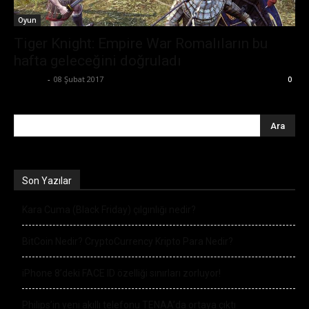
Oyun
Tiger Knight: Empire War Romalıların bu
hafta geleceğini doğruladı
Ali İlter
-
08 Şubat 2017
0
Son Yazılar
Kara Cuma (Black Friday) çılgınlığı nedir?
BitCoin Nedir? CryptoCurrency Kripto Para Nedir?
iPhone 8’deki FACE ID özelliği sınırları zorluyor!
Philips’in yeni akıllı telefonu TENAA’da ortaya çıktı