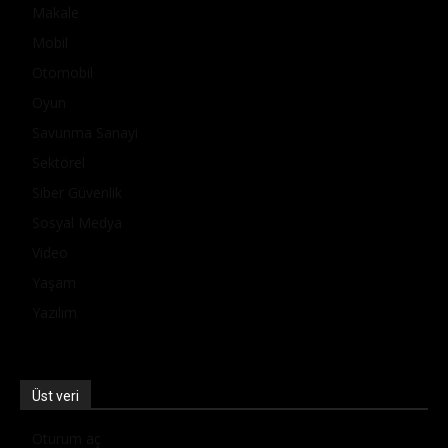
Makale
Mobil
Otomobil
Oyun
Savunma Sanayi
Sektörel
Siber Güvenlik
Sosyal Medya
Video
Yaşam
Yazılım
Üst veri
Oturum aç