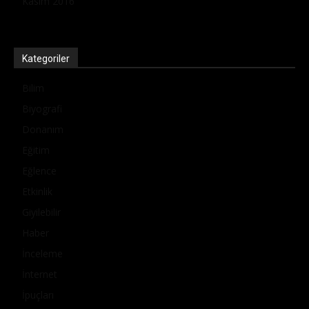
Kasım 2016
Kategoriler
Bilim
Biyografi
Donanım
Eğitim
Eğlence
Etkinlik
Giyilebilir
Haber
İnceleme
İnternet
İpuçları