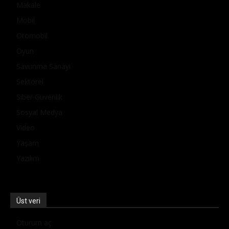
Makale
Mobil
Otomobil
Oyun
Savunma Sanayi
Sektörel
Siber Güvenlik
Sosyal Medya
Video
Yaşam
Yazılım
Üst veri
Oturum aç