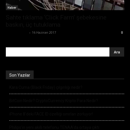
Haber
Sahte tıklama ‘Click Farm’ şebekesine
baskın, üç tutuklama
Serhat Umar
-
16 Haziran 2017
0
Son Yazılar
Kara Cuma (Black Friday) çılgınlığı nedir?
BitCoin Nedir? CryptoCurrency Kripto Para Nedir?
iPhone 8’deki FACE ID özelliği sınırları zorluyor!
Philips’in yeni akıllı telefonu TENAA’da ortaya çıktı