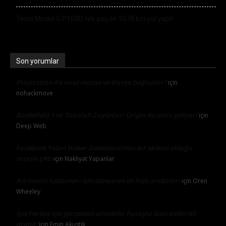
Tesla Model S P100D tek şarj ile 1078 km yol yaptı
Son yorumlar
Playstation 4’e nasıl mouse ve klavye bağlanılır?
için
nohackmove
Battlefield 1 ve Titanfall 2 oyunları Origin Access’e geliyor!
için
Deep Web
Facebook Yalan Haber Dedektörü’nün bir eklenti olduğu
ortaya çıktı
için
Nakliyat Yapanlar
Adrenalin tutkunları için dünyanın en hızlı arabaları
için
Oren
Wheeley
İşte herkes için gerçekten alınabilir fiyatıyla Sion elektrikli
araba!
için
Emin Akustik