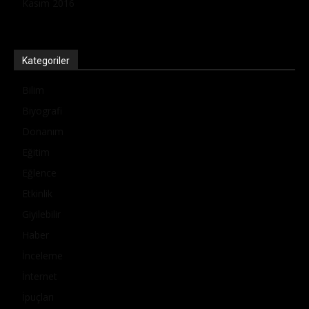
Kasım 2016
Kategoriler
Bilim
Biyografi
Donanım
Eğitim
Eğlence
Etkinlik
Giyilebilir
Haber
İnceleme
İnternet
İpuçları