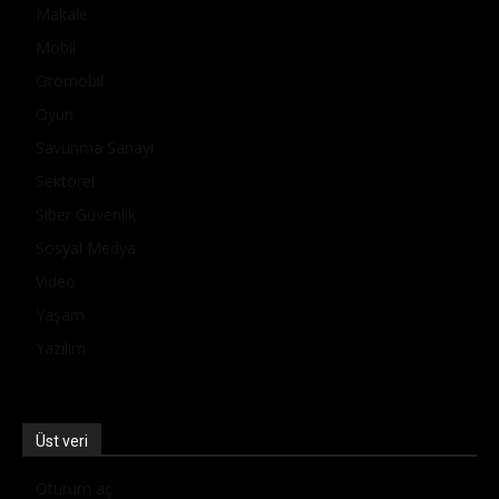
Makale
Mobil
Otomobil
Oyun
Savunma Sanayi
Sektörel
Siber Güvenlik
Sosyal Medya
Video
Yaşam
Yazılım
Üst veri
Oturum aç