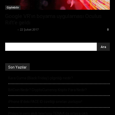
Giyilebilir
Google VR’ın boyama uygulaması Oculus
Rift’e geldi
Ali İlter
-
22 Şubat 2017
0
Son Yazılar
Kara Cuma (Black Friday) çılgınlığı nedir?
BitCoin Nedir? CryptoCurrency Kripto Para Nedir?
iPhone 8’deki FACE ID özelliği sınırları zorluyor!
Philips’in yeni akıllı telefonu TENAA’da ortaya çıktı