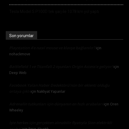
Tesla Model S P100D tek şarj ile 1078 km yol yaptı
Son yorumlar
Playstation 4’e nasıl mouse ve klavye bağlanılır?
için
nohackmove
Battlefield 1 ve Titanfall 2 oyunları Origin Access’e geliyor!
için
Deep Web
Facebook Yalan Haber Dedektörü’nün bir eklenti olduğu
ortaya çıktı
için
Nakliyat Yapanlar
Adrenalin tutkunları için dünyanın en hızlı arabaları
için
Oren
Wheeley
İşte herkes için gerçekten alınabilir fiyatıyla Sion elektrikli
araba!
için
Emin Akustik