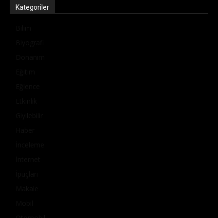
Kategoriler
Bilim
Biyografi
Donanım
Eğitim
Eğlence
Etkinlik
Giyilebilir
Haber
İnceleme
İnternet
İpuçları
Makale
Mobil
Otomobil