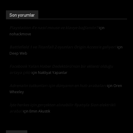
Son yorumlar
Playstation 4’e nasıl mouse ve klavye bağlanılır?
için
nohackmove
Battlefield 1 ve Titanfall 2 oyunları Origin Access’e geliyor!
için
Deep Web
Facebook Yalan Haber Dedektörü’nün bir eklenti olduğu
ortaya çıktı
için
Nakliyat Yapanlar
Adrenalin tutkunları için dünyanın en hızlı arabaları
için
Oren
Wheeley
İşte herkes için gerçekten alınabilir fiyatıyla Sion elektrikli
araba!
için
Emin Akustik