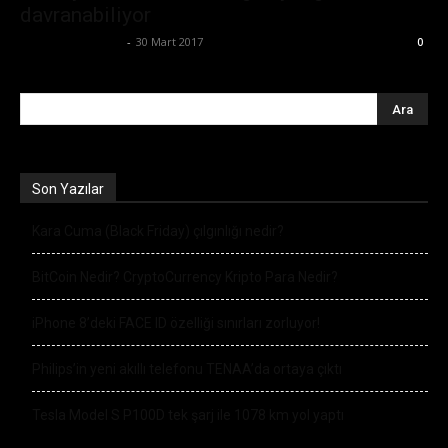
davranabiliyor
Ertuğrul Gültekin
-
30 Mart 2017
0
Son Yazılar
Kara Cuma (Black Friday) çılgınlığı nedir?
BitCoin Nedir? CryptoCurrency Kripto Para Nedir?
iPhone 8’deki FACE ID özelliği sınırları zorluyor!
Philips’in yeni akıllı telefonu TENAA’da ortaya çıktı
Tesla Model S P100D tek şarj ile 1078 km yol yaptı