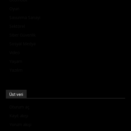
Oyun
Savunma Sanayi
Sektörel
Siber Güvenlik
Sosyal Medya
Video
Yaşam
Yazılım
Üst veri
Oturum aç
Kayıt akışı
Yorum akışı