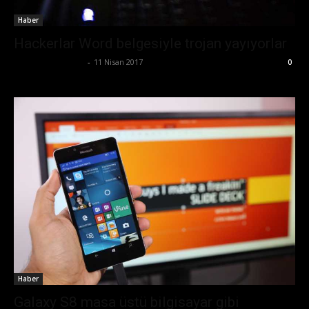
Haber
Hackerlar Word belgesiyle trojan yayıyorlar
Ertuğrul Gültekin
-
11 Nisan 2017
0
Haber
Galaxy S8 masa üstü bilgisayar gibi