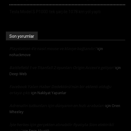
Tesla Model S P100D tek şarj ile 1078 km yol yaptı
Son yorumlar
Playstation 4’e nasıl mouse ve klavye bağlanılır?
için
nohackmove
Battlefield 1 ve Titanfall 2 oyunları Origin Access’e geliyor!
için
Deep Web
Facebook Yalan Haber Dedektörü’nün bir eklenti olduğu
ortaya çıktı
için
Nakliyat Yapanlar
Adrenalin tutkunları için dünyanın en hızlı arabaları
için
Oren
Wheeley
İşte herkes için gerçekten alınabilir fiyatıyla Sion elektrikli
araba!
için
Emin Akustik