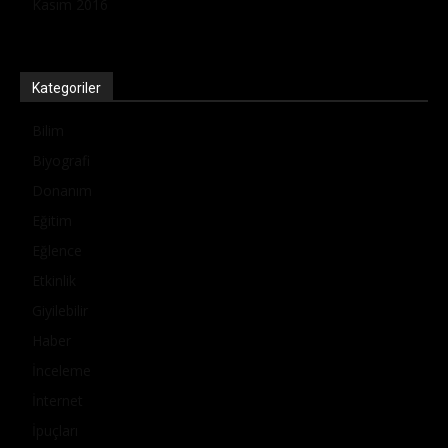
Kasım 2016
Kategoriler
Bilim
Biyografi
Donanım
Eğitim
Eğlence
Etkinlik
Giyilebilir
Haber
İnceleme
İnternet
İpuçları