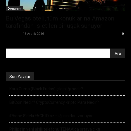
Donanım
Bu Vegas oteli, tüm konuklarına Amazon
tarafından işletilen bir uşak sunuyor
Ali İlter
-
16 Aralık 2016
0
Son Yazılar
Kara Cuma (Black Friday) çılgınlığı nedir?
BitCoin Nedir? CryptoCurrency Kripto Para Nedir?
iPhone 8’deki FACE ID özelliği sınırları zorluyor!
Philips’in yeni akıllı telefonu TENAA’da ortaya çıktı