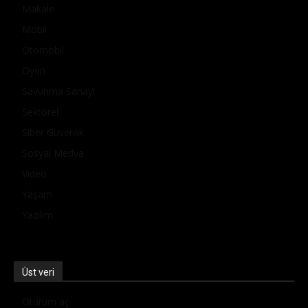
Makale
Mobil
Otomobil
Oyun
Savunma Sanayi
Sektörel
Siber Güvenlik
Sosyal Medya
Video
Yaşam
Yazılım
Üst veri
Oturum aç