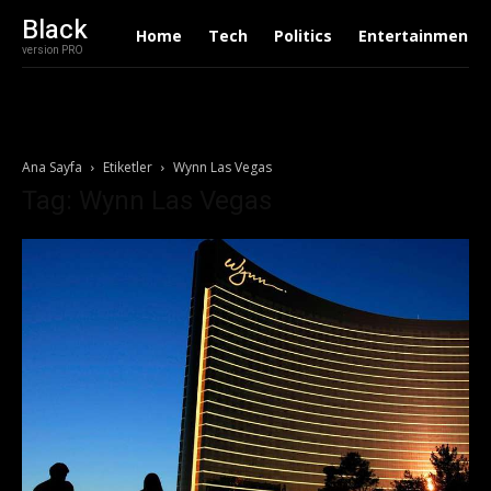
Black
Home
Tech
Politics
Entertainment
version PRO
Ana Sayfa
Etiketler
Wynn Las Vegas
Tag: Wynn Las Vegas