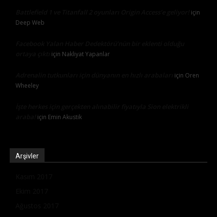
Battlefield 1 ve Titanfall 2 oyunları Origin Access’e geliyor!
için
Deep Web
Facebook Yalan Haber Dedektörü’nün bir eklenti olduğu
ortaya çıktı
için
Nakliyat Yapanlar
Adrenalin tutkunları için dünyanın en hızlı arabaları
için
Oren
Wheeley
İşte herkes için gerçekten alınabilir fiyatıyla Sion elektrikli
araba!
için
Emin Akustik
Arşivler
Kasım 2017
Ekim 2017
Ağustos 2017