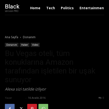
Black
Home
Tech
Politics
Entertainment
version PRO
Ana Sayfa
Donanım
Donanım
Haber
Video
Bu Vegas oteli, tüm
konuklarına Amazon
tarafından işletilen bir uşak
sunuyor
Alexa sizi tatilde izliyor
Yazar
Ali İlter
-
16 Aralık 2016
885
0