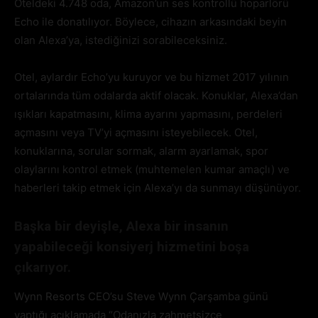
Oteldeki 4.748 oda, Amazon’un ses kontrollü hoparlörü
Echo ile donatılıyor. Böylece, cihazın arkasındaki beyin
olan Alexa’ya, istediğinizi sorabileceksiniz.
Otel, aylardır Echo’yu kuruyor ve bu hizmet 2017 yılının
ortalarında tüm odalarda aktif olacak. Konuklar, Alexa’dan
ışıkları kapatmasını, klima ayarını yapmasını, perdeleri
açmasını veya TV’yi açmasını isteyebilecek. Otel,
konuklarına, sorular sormak, alarm ayarlamak, spor
olaylarını kontrol etmek (muhtemelen kumar amaçlı) ve
haberleri takip etmek için Alexa’yı da sunmayı düşünüyor.
Başka bir deyişle, Alexa bir insanın
yapabileceği konsiyerj hizmetini boşa
çıkarıyor.
Wynn Resorts CEO’su Steve Wynn Çarşamba günü
yaptığı açıklamada “Odanızla zahmetsizce