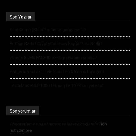
Son Yazılar
Kara Cuma (Black Friday) çılgınlığı nedir?
BitCoin Nedir? CryptoCurrency Kripto Para Nedir?
iPhone 8’deki FACE ID özelliği sınırları zorluyor!
Philips’in yeni akıllı telefonu TENAA’da ortaya çıktı
Tesla Model S P100D tek şarj ile 1078 km yol yaptı
Son yorumlar
Playstation 4’e nasıl mouse ve klavye bağlanılır?
için
nohackmove