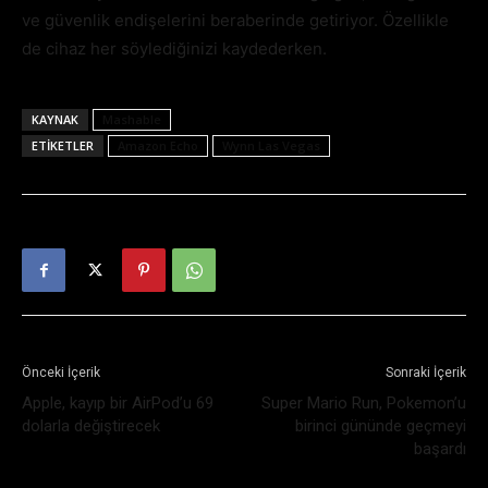
ve güvenlik endişelerini beraberinde getiriyor. Özellikle
de cihaz her söylediğinizi kaydederken.
KAYNAK
Mashable
ETIKETLER
Amazon Echo
Wynn Las Vegas
Önceki İçerik
Sonraki İçerik
Apple, kayıp bir AirPod’u 69
Super Mario Run, Pokemon’u
dolarla değiştirecek
birinci gününde geçmeyi
başardı