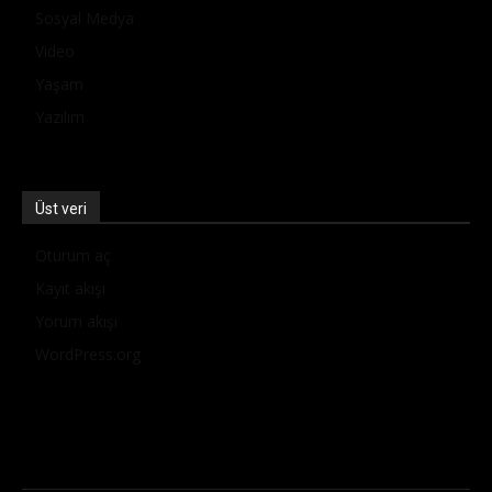
Sosyal Medya
Video
Yaşam
Yazılım
Üst veri
Oturum aç
Kayıt akışı
Yorum akışı
WordPress.org