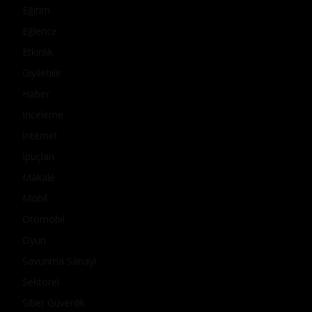
Eğitim
Eğlence
Etkinlik
Giyilebilir
Haber
İnceleme
İnternet
İpuçları
Makale
Mobil
Otomobil
Oyun
Savunma Sanayi
Sektörel
Siber Güvenlik