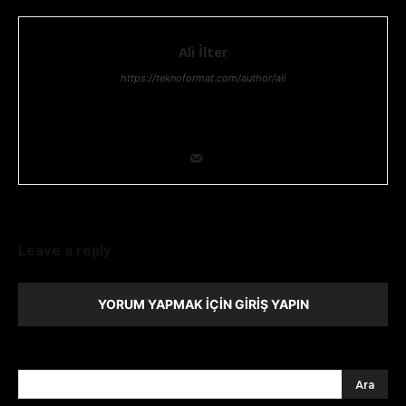
Ali İlter
https://teknoformat.com/author/ali
Bilgi teknolojileri yöneticisi, Teknoloji ve Teknolojik gelişmeler,
her zaman ilgisini çekmiştir. Teknolojik araştırma ve geliştirme
konusunda uzmanlığıyla ekip lideridir.
Leave a reply
YORUM YAPMAK İÇIN GIRIŞ YAPIN