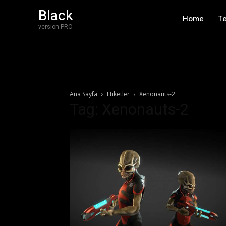
Black
Home
T
version PRO
Ana Sayfa
Etiketler
Xenonauts-2
Tag: Xenonauts-2