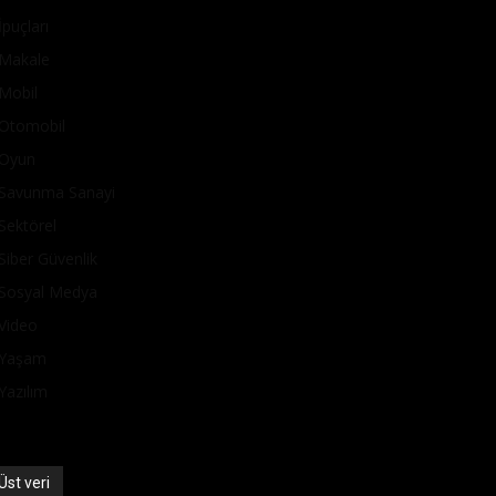
İpuçları
Makale
Mobil
Otomobil
Oyun
Savunma Sanayi
Sektörel
Siber Güvenlik
Sosyal Medya
Video
Yaşam
Yazılım
Üst veri