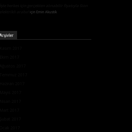
İşte herkes için gerçekten alınabilir fiyatıyla Sion
elektrikli araba!
için
Emin Akustik
Arşivler
Kasım 2017
Ekim 2017
Ağustos 2017
Temmuz 2017
Haziran 2017
Mayıs 2017
Nisan 2017
Mart 2017
Şubat 2017
Ocak 2017