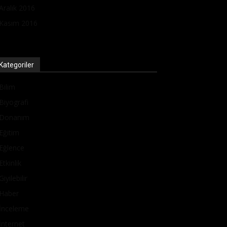
Aralık 2016
Kasım 2016
Kategoriler
Bilim
Biyografi
Donanım
Eğitim
Eğlence
Etkinlik
Giyilebilir
Haber
İnceleme
İnternet