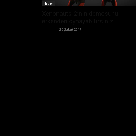
Haber
Xenonauts-2’nin demosunu
erkenden oynayabilirsiniz
Ali İlter
-
26 Şubat 2017