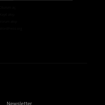
Oturum aç
Kayıt akışı
Yorum akışı
WordPress.org
Newsletter