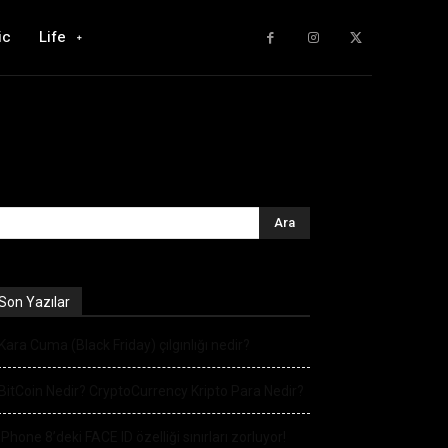
ic
Life
Son Yazılar
Kara Cuma (Black Friday) çılgınlığı nedir?
BitCoin Nedir? CryptoCurrency Kripto Para Nedir?
iPhone 8’deki FACE ID özelliği sınırları zorluyor!