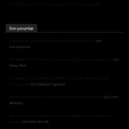
Tesla Model S P100D tek şarj ile 1078 km yol yaptı
Son yorumlar
Playstation 4’e nasıl mouse ve klavye bağlanılır?
için
nohackmove
Battlefield 1 ve Titanfall 2 oyunları Origin Access’e geliyor!
için
Deep Web
Facebook Yalan Haber Dedektörü’nün bir eklenti olduğu
ortaya çıktı
için
Nakliyat Yapanlar
Adrenalin tutkunları için dünyanın en hızlı arabaları
için
Oren
Wheeley
İşte herkes için gerçekten alınabilir fiyatıyla Sion elektrikli
araba!
için
Emin Akustik