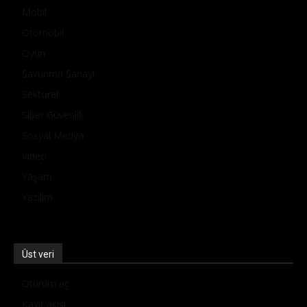
Mobil
Otomobil
Oyun
Savunma Sanayi
Sektörel
Siber Güvenlik
Sosyal Medya
Video
Yaşam
Yazılım
Üst veri
Oturum aç
Kayıt akışı