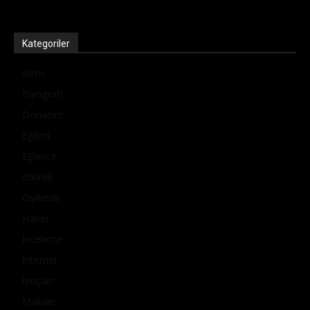
Kategoriler
Bilim
Biyografi
Donanım
Eğitim
Eğlence
Etkinlik
Giyilebilir
Haber
İnceleme
İnternet
İpuçları
Makale