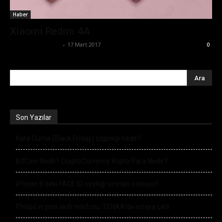
Haber
Xiaomi Redmi 4A
Ertuğrul Gültekin
-
17 Mart 2017
0
Son Yazılar
Kara Cuma (Black Friday) çılgınlığı nedir?
BitCoin Nedir? CryptoCurrency Kripto Para Nedir?
iPhone 8’deki FACE ID özelliği sınırları zorluyor!
Philips’in yeni akıllı telefonu TENAA’da ortaya çıktı