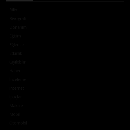
Bilim
Biyografi
Donanım
Eğitim
Eğlence
Etkinlik
Giyilebilir
Haber
İnceleme
İnternet
İpuçları
Makale
Mobil
Otomobil