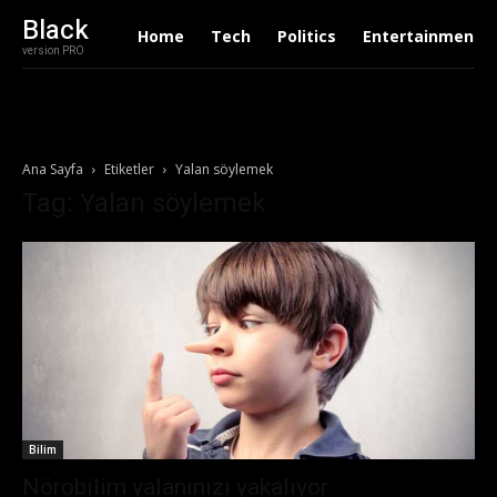
Black
Home
Tech
Politics
Entertainment
version PRO
Ana Sayfa
Etiketler
Yalan söylemek
Tag: Yalan söylemek
Bilim
Nörobilim yalanınızı yakalıyor