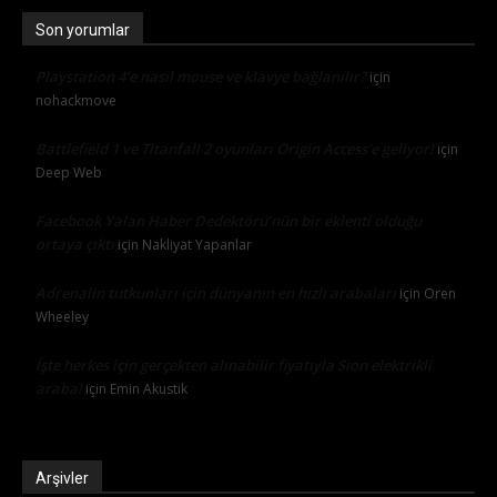
Son yorumlar
Playstation 4’e nasıl mouse ve klavye bağlanılır?
için
nohackmove
Battlefield 1 ve Titanfall 2 oyunları Origin Access’e geliyor!
için
Deep Web
Facebook Yalan Haber Dedektörü’nün bir eklenti olduğu
ortaya çıktı
için
Nakliyat Yapanlar
Adrenalin tutkunları için dünyanın en hızlı arabaları
için
Oren
Wheeley
İşte herkes için gerçekten alınabilir fiyatıyla Sion elektrikli
araba!
için
Emin Akustik
Arşivler