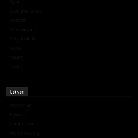
Oyun
Savunma Sanayi
Sektörel
Siber Güvenlik
Sosyal Medya
Video
Yaşam
Yazılım
Üst veri
Oturum aç
Kayıt akışı
Yorum akışı
WordPress.org