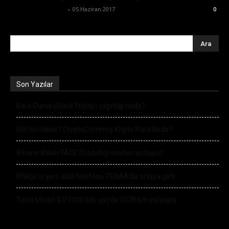
Büşra Maraş Bulut
-
05 Haziran 2017
0
Son Yazılar
Kara Cuma (Black Friday) çılgınlığı nedir?
BitCoin Nedir? CryptoCurrency Kripto Para Nedir?
iPhone 8’deki FACE ID özelliği sınırları zorluyor!
Philips’in yeni akıllı telefonu TENAA’da ortaya çıktı
Tesla Model S P100D tek şarj ile 1078 km yol yaptı