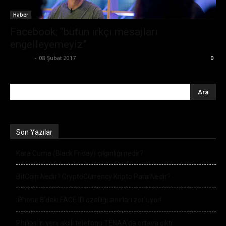
Haber
Facebook; “bütün ırkçı mesajları
engelleyemeyiz”
Ali İlter
-
08 Şubat 2017
0
Son Yazılar
Kara Cuma (Black Friday) çılgınlığı nedir?
BitCoin Nedir? CryptoCurrency Kripto Para Nedir?
iPhone 8’deki FACE ID özelliği sınırları zorluyor!
Philips’in yeni akıllı telefonu TENAA’da ortaya çıktı