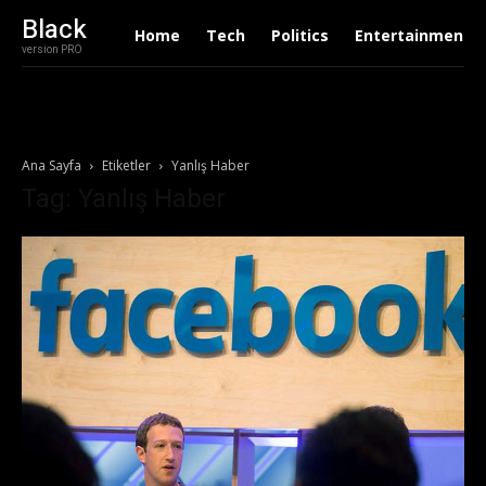
Black
Home
Tech
Politics
Entertainment
version PRO
Ana Sayfa
Etiketler
Yanlış Haber
Tag: Yanlış Haber