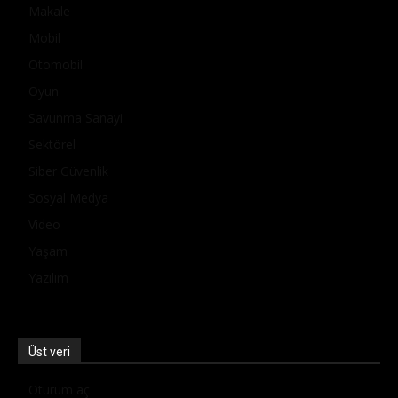
Makale
Mobil
Otomobil
Oyun
Savunma Sanayi
Sektörel
Siber Güvenlik
Sosyal Medya
Video
Yaşam
Yazılım
Üst veri
Oturum aç