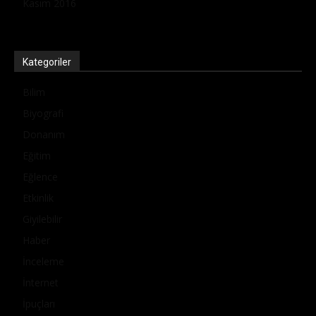
Kasım 2016
Kategoriler
Bilim
Biyografi
Donanım
Eğitim
Eğlence
Etkinlik
Giyilebilir
Haber
İnceleme
İnternet
İpuçları