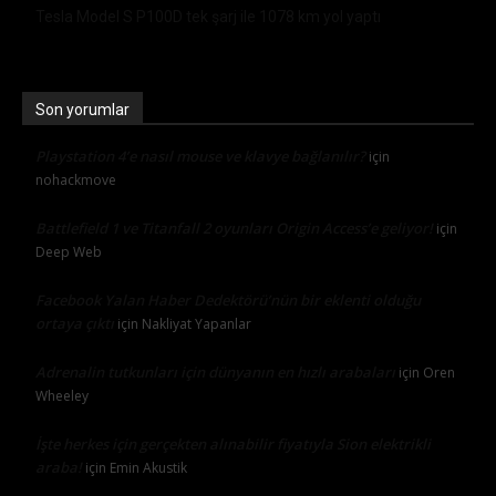
Tesla Model S P100D tek şarj ile 1078 km yol yaptı
Son yorumlar
Playstation 4’e nasıl mouse ve klavye bağlanılır?
için
nohackmove
Battlefield 1 ve Titanfall 2 oyunları Origin Access’e geliyor!
için
Deep Web
Facebook Yalan Haber Dedektörü’nün bir eklenti olduğu
ortaya çıktı
için
Nakliyat Yapanlar
Adrenalin tutkunları için dünyanın en hızlı arabaları
için
Oren
Wheeley
İşte herkes için gerçekten alınabilir fiyatıyla Sion elektrikli
araba!
için
Emin Akustik