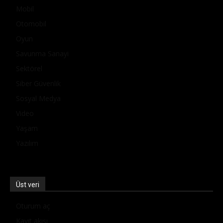
Mobil
Otomobil
Oyun
Savunma Sanayi
Sektörel
Siber Güvenlik
Sosyal Medya
Video
Yaşam
Yazılım
Üst veri
Oturum aç
Kayıt akışı