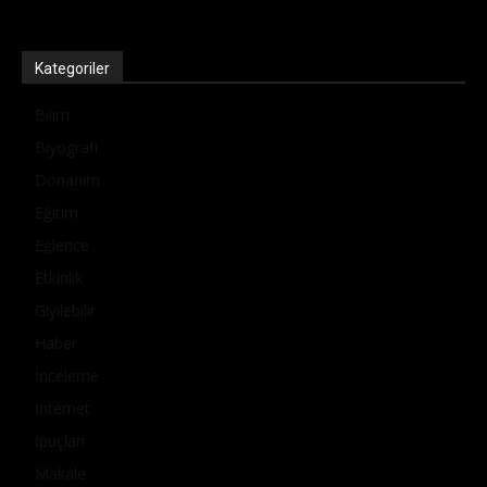
Kategoriler
Bilim
Biyografi
Donanım
Eğitim
Eğlence
Etkinlik
Giyilebilir
Haber
İnceleme
İnternet
İpuçları
Makale