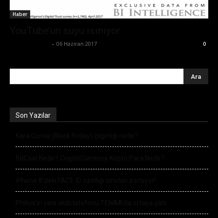
Haber
YouTube’un suyu ısınıyor
Emre Bayındır
-
06 Haziran 2017
0
Son Yazılar
Kara Cuma (Black Friday) çılgınlığı nedir?
BitCoin Nedir? CryptoCurrency Kripto Para Nedir?
iPhone 8’deki FACE ID özelliği sınırları zorluyor!
Philips’in yeni akıllı telefonu TENAA’da ortaya çıktı