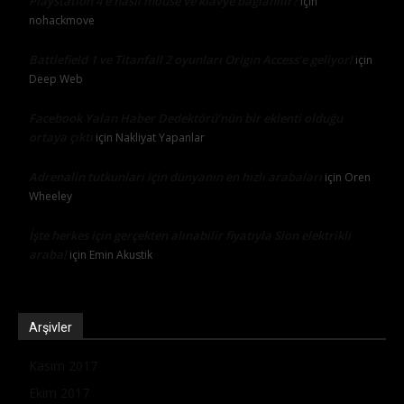
Playstation 4’e nasıl mouse ve klavye bağlanılır?
için
nohackmove
Battlefield 1 ve Titanfall 2 oyunları Origin Access’e geliyor!
için
Deep Web
Facebook Yalan Haber Dedektörü’nün bir eklenti olduğu
ortaya çıktı
için
Nakliyat Yapanlar
Adrenalin tutkunları için dünyanın en hızlı arabaları
için
Oren
Wheeley
İşte herkes için gerçekten alınabilir fiyatıyla Sion elektrikli
araba!
için
Emin Akustik
Arşivler
Kasım 2017
Ekim 2017