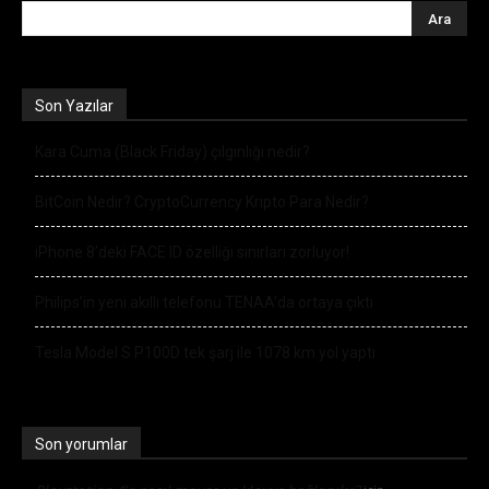
Son Yazılar
Kara Cuma (Black Friday) çılgınlığı nedir?
BitCoin Nedir? CryptoCurrency Kripto Para Nedir?
iPhone 8’deki FACE ID özelliği sınırları zorluyor!
Philips’in yeni akıllı telefonu TENAA’da ortaya çıktı
Tesla Model S P100D tek şarj ile 1078 km yol yaptı
Son yorumlar