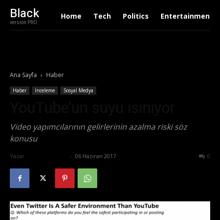
Black
Home
Tech
Politics
Entertainment
version PRO
Ana Sayfa
Haber
Haber
İnceleme
Sosyal Medya
YouTube’un suyu ısınıyor
Video yapımcılarının gelirlerinin azalma riski söz
konusu
Yazar
Emre Bayındır
-
06 Haziran 2017
629
0