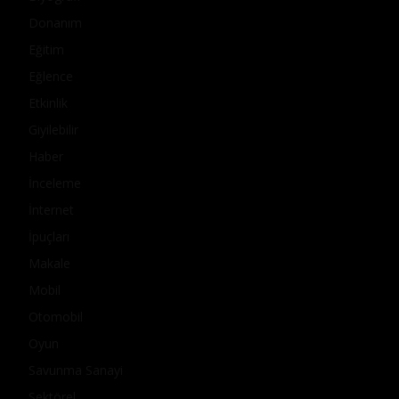
Donanım
Eğitim
Eğlence
Etkinlik
Giyilebilir
Haber
İnceleme
İnternet
İpuçları
Makale
Mobil
Otomobil
Oyun
Savunma Sanayi
Sektörel