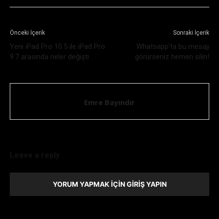
Önceki İçerik
Sonraki İçerik
Yeni iPad Pro 10.5 ile iPad Pro
Whatsapp’ta bu mesajı
9.7 arasında neler değişti
görürseniz hemen silin!
Emre Bayındır
Leave a reply
YORUM YAPMAK İÇIN GIRIŞ YAPIN