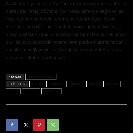
Katılanların yalnızca %4’ü YouTube’u en güvenilir platform
olarak belirtmiş, böylece YouTube’u şimdiye değin en az
tercih edilen seçenek konumuna düşürmüştü. Bu da
YouTube için diğer bir tehdit anlamına geliyor. Bir başka
video paylaşım sitesi misafirperver bir ortam sunabilecek
olur da, aynı zamanda yapımcıların platformlarına müdahil
olmalarını sağlayabilirse, Google’ın sahibi olduğu video
sitesi ile rekabet edebilecektir.
KAYNAK
Businessinsider
ETIKETLER
Google
Haberk
Kullanıcı
Marka
Reklam
Video
Yapımcı
YouTube