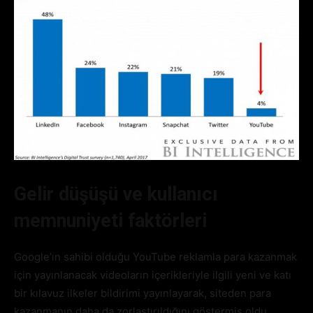
Gelir düşüşü ve kullanıcı
memnuniyeti faktörleri
Google’ın sahibi olduğu YouTube reklamla para kazanmak
için yayınlanacak videoların içerikleriyle ilgili yeni ve katı
bir kılavuz ilkeler bildirimi yayınlayarak, siteden para
kazanmanın daha da zorlaştırıldığını göstermiş oldu.