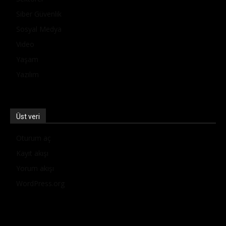
Siber Güvenlik
Sosyal Medya
Video
Yaşam
Yazılım
Üst veri
Oturum aç
Kayıt akışı
Yorum akışı
WordPress.org