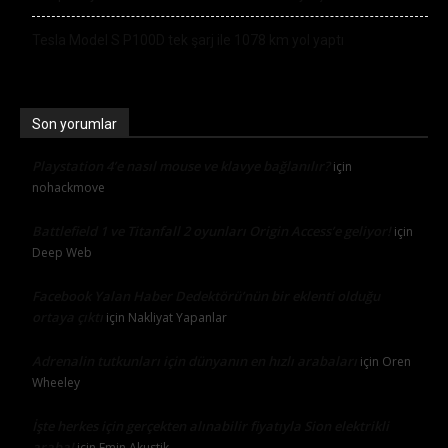
Tesla Model S P100D tek şarj ile 1078 km yol yaptı
Son yorumlar
Playstation 4’e nasıl mouse ve klavye bağlanılır?
için
nohackmove
Battlefield 1 ve Titanfall 2 oyunları Origin Access’e geliyor!
için
Deep Web
Facebook Yalan Haber Dedektörü’nün bir eklenti olduğu
ortaya çıktı
için
Nakliyat Yapanlar
Adrenalin tutkunları için dünyanın en hızlı arabaları
için
Oren
Wheeley
İşte herkes için gerçekten alınabilir fiyatıyla Sion elektrikli
araba!
için
Emin Akustik