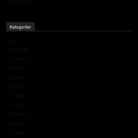
Kasım 2016
Kategoriler
Bilim
Biyografi
Donanım
Eğitim
Eğlence
Etkinlik
Giyilebilir
Haber
İnceleme
İnternet
İpuçları