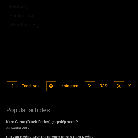
Kayıt akışı
Yorum akışı
WordPress.org
Facebook
Instagram
RSS
X
Popular articles
Kara Cuma (Black Friday) çılgınlığı nedir?
23 Kasım 2017
BitCoin Nedir? CryptoCurrency Kripto Para Nedir?