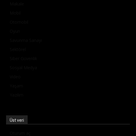
Makale
Mobil
Otomobil
Oyun
Savunma Sanayi
Sektörel
Siber Güvenlik
Sosyal Medya
Video
Yaşam
Yazılım
Üst veri
Oturum aç