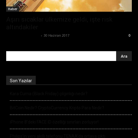
Haber
Aşırı sıcaklar ülkemize geldi, işte risk
altındakiler
Büşra Maraş Bulut
-
30 Haziran 2017
0
Son Yazılar
Kara Cuma (Black Friday) çılgınlığı nedir?
BitCoin Nedir? CryptoCurrency Kripto Para Nedir?
iPhone 8’deki FACE ID özelliği sınırları zorluyor!
Philips’in yeni akıllı telefonu TENAA’da ortaya çıktı