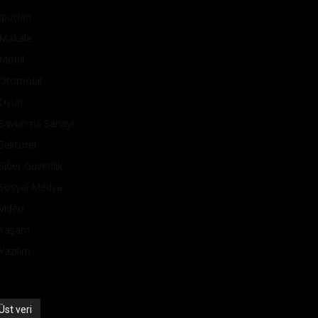
İpuçları
Makale
Mobil
Otomobil
Oyun
Savunma Sanayi
Sektörel
Siber Güvenlik
Sosyal Medya
Video
Yaşam
Yazılım
Üst veri