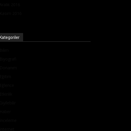
Aralık 2016
Kasım 2016
Kategoriler
Bilim
Biyografi
Donanım
Eğitim
Eğlence
Etkinlik
Giyilebilir
Haber
İnceleme
İnternet