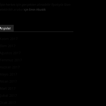
İşte herkes için gerçekten alınabilir fiyatıyla Sion
elektrikli araba!
için
Emin Akustik
Arşivler
Kasım 2017
Ekim 2017
Ağustos 2017
Temmuz 2017
Haziran 2017
Mayıs 2017
Nisan 2017
Mart 2017
Şubat 2017
Ocak 2017