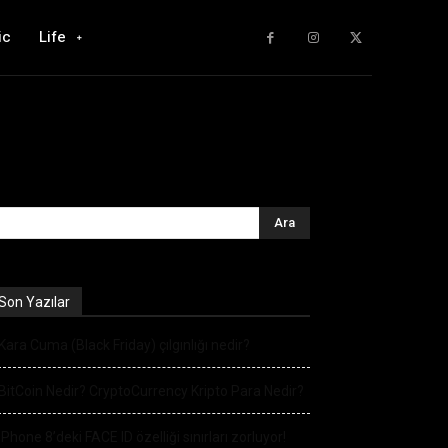
ic
Life
Son Yazılar
Kara Cuma (Black Friday) çılgınlığı nedir?
BitCoin Nedir? CryptoCurrency Kripto Para Nedir?
iPhone 8’deki FACE ID özelliği sınırları zorluyor!