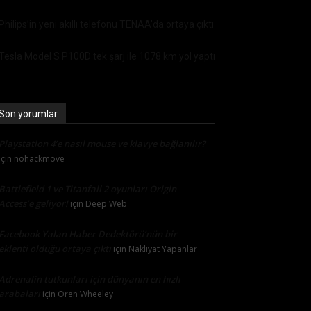
Philips’in yeni akıllı telefonu TENAA’da ortaya çıktı
Tesla Model S P100D tek şarj ile 1078 km yol yaptı
Son yorumlar
Playstation 4’e nasıl mouse ve klavye bağlanılır?
için
nohackmove
Battlefield 1 ve Titanfall 2 oyunları Origin
Access’e geliyor!
için
Deep Web
Facebook Yalan Haber Dedektörü’nün bir
eklenti olduğu ortaya çıktı
için
Nakliyat Yapanlar
Adrenalin tutkunları için dünyanın en hızlı
arabaları
için
Oren Wheeley