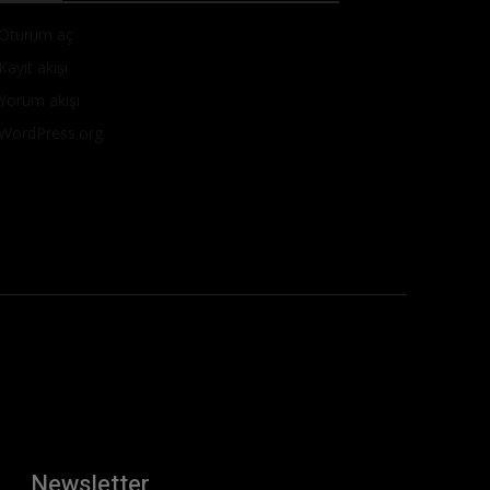
Oturum aç
Kayıt akışı
Yorum akışı
WordPress.org
Newsletter