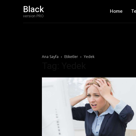
Black
Home
T
version PRO
Ana Sayfa
Etiketler
Yedek
Tag: Yedek