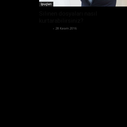
İpuçları
Silinen dosyaları nasıl
kurtarabilirsiniz?
Ali İlter
-
28 Kasım 2016