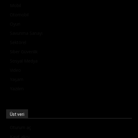
Mobil
Otomobil
Oyun
Savunma Sanayi
Sektörel
Siber Güvenlik
Sosyal Medya
Video
Yaşam
Yazılım
Üst veri
Oturum aç
Kayıt akışı