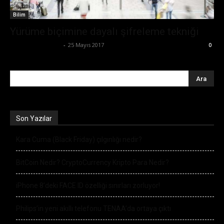
Bilim
Yürüme biçimine dayalı şifreleme tekniği
Ertuğrul Gültekin
-
25 Mayıs 2017
0
Son Yazılar
Kara Cuma (Black Friday) çılgınlığı nedir?
BitCoin Nedir? CryptoCurrency Kripto Para Nedir?
iPhone 8’deki FACE ID özelliği sınırları zorluyor!
Philips’in yeni akıllı telefonu TENAA’da ortaya çıktı