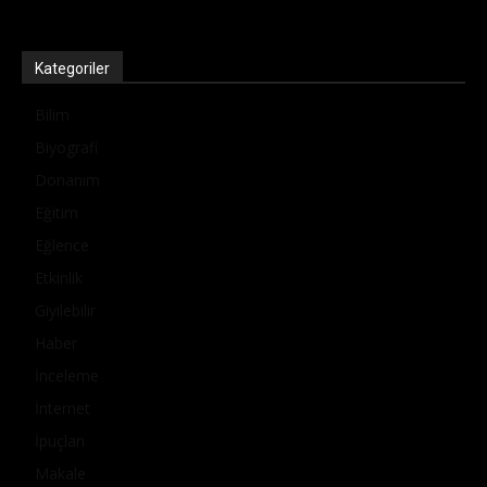
Kategoriler
Bilim
Biyografi
Donanım
Eğitim
Eğlence
Etkinlik
Giyilebilir
Haber
İnceleme
İnternet
İpuçları
Makale