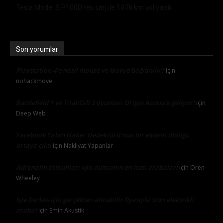
Tesla Model S P100D tek şarj ile 1078 km yol yaptı
Son yorumlar
Playstation 4’e nasıl mouse ve klavye bağlanılır?
için
nohackmove
Battlefield 1 ve Titanfall 2 oyunları Origin Access’e geliyor!
için
Deep Web
Facebook Yalan Haber Dedektörü’nün bir eklenti olduğu
ortaya çıktı
için
Nakliyat Yapanlar
Adrenalin tutkunları için dünyanın en hızlı arabaları
için
Oren
Wheeley
İşte herkes için gerçekten alınabilir fiyatıyla Sion elektrikli
araba!
için
Emin Akustik