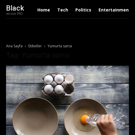
Black
Home
Tech
Politics
Entertainment
version PRO
Ana Sayfa
Etiketler
Yumurta sarısı
Tag: Yumurta sarısı