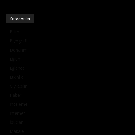
Kategoriler
Bilim
Biyografi
Donanım
Eğitim
Eğlence
Etkinlik
Giyilebilir
Haber
İnceleme
İnternet
İpuçları
Makale