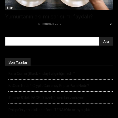
Bilim
Yumurtanın akı mı sarısı mı faydalı?
Büşra Maraş Bulut
-
19 Temmuz 2017
0
Son Yazılar
Kara Cuma (Black Friday) çılgınlığı nedir?
BitCoin Nedir? CryptoCurrency Kripto Para Nedir?
iPhone 8’deki FACE ID özelliği sınırları zorluyor!
Philips’in yeni akıllı telefonu TENAA’da ortaya çıktı