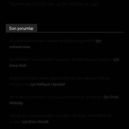
Tesla Model S P100D tek şarj ile 1078 km yol yaptı
Son yorumlar
Playstation 4’e nasıl mouse ve klavye bağlanılır?
için
nohackmove
Battlefield 1 ve Titanfall 2 oyunları Origin Access’e geliyor!
için
Deep Web
Facebook Yalan Haber Dedektörü’nün bir eklenti olduğu
ortaya çıktı
için
Nakliyat Yapanlar
Adrenalin tutkunları için dünyanın en hızlı arabaları
için
Oren
Wheeley
İşte herkes için gerçekten alınabilir fiyatıyla Sion elektrikli
araba!
için
Emin Akustik