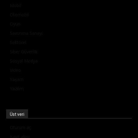
Mobil
Otomobil
Oyun
Savunma Sanayi
Sektörel
Siber Güvenlik
Sosyal Medya
Video
Yaşam
Yazılım
Üst veri
Oturum aç
Kayıt akışı