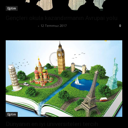
Eğitim
Gençleri okula kazandırmanın Avrupai yolu
Büşra Maraş Bulut
-
12 Temmuz 2017
0
Eğitim
Dünyanın en iyi üniversiteleri tercih