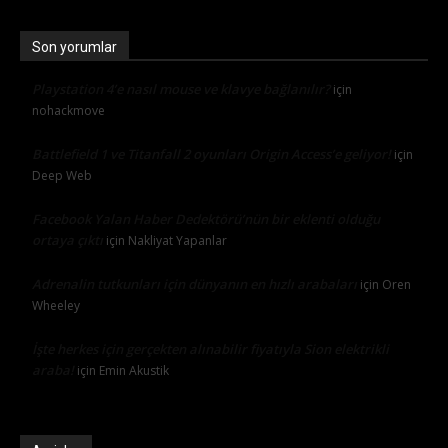
Son yorumlar
Playstation 4’e nasıl mouse ve klavye bağlanılır?
için
nohackmove
Battlefield 1 ve Titanfall 2 oyunları Origin Access’e geliyor!
için
Deep Web
Facebook Yalan Haber Dedektörü’nün bir eklenti olduğu
ortaya çıktı
için
Nakliyat Yapanlar
Adrenalin tutkunları için dünyanın en hızlı arabaları
için
Oren
Wheeley
İşte herkes için gerçekten alınabilir fiyatıyla Sion elektrikli
araba!
için
Emin Akustik