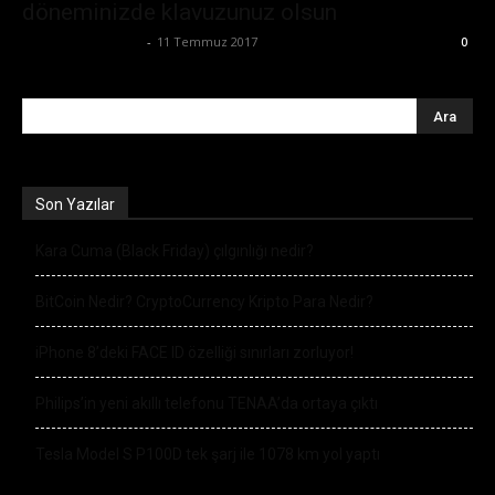
döneminizde klavuzunuz olsun
Büşra Maraş Bulut
-
11 Temmuz 2017
0
Son Yazılar
Kara Cuma (Black Friday) çılgınlığı nedir?
BitCoin Nedir? CryptoCurrency Kripto Para Nedir?
iPhone 8’deki FACE ID özelliği sınırları zorluyor!
Philips’in yeni akıllı telefonu TENAA’da ortaya çıktı
Tesla Model S P100D tek şarj ile 1078 km yol yaptı