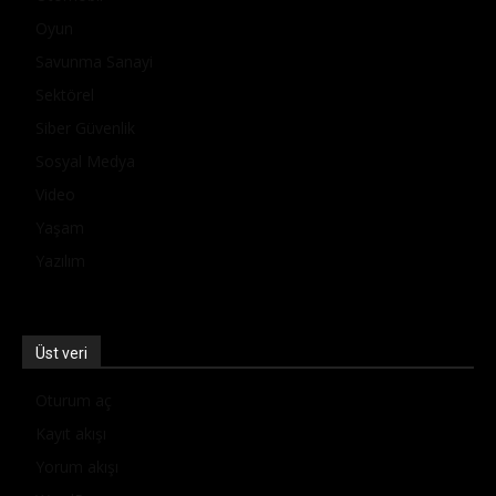
Oyun
Savunma Sanayi
Sektörel
Siber Güvenlik
Sosyal Medya
Video
Yaşam
Yazılım
Üst veri
Oturum aç
Kayıt akışı
Yorum akışı