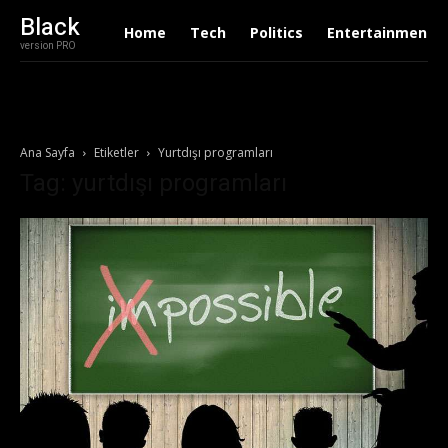
Black
Home
Tech
Politics
Entertainment
version PRO
Ana Sayfa
Etiketler
Yurtdışı programları
Tag: yurtdışı programları