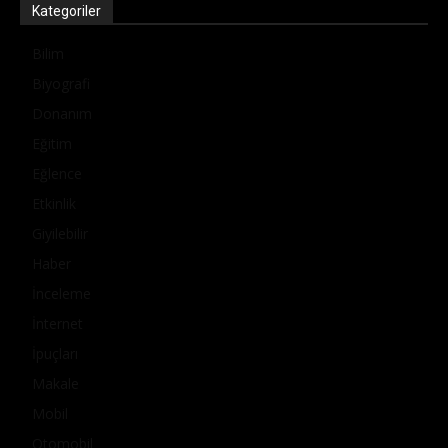
Kategoriler
Bilim
Biyografi
Donanım
Eğitim
Eğlence
Etkinlik
Giyilebilir
Haber
İnceleme
İnternet
İpuçları
Makale
Mobil
Otomobil