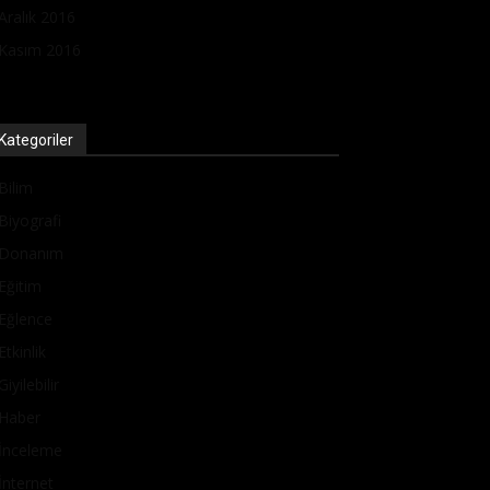
Aralık 2016
Kasım 2016
Kategoriler
Bilim
Biyografi
Donanım
Eğitim
Eğlence
Etkinlik
Giyilebilir
Haber
İnceleme
İnternet