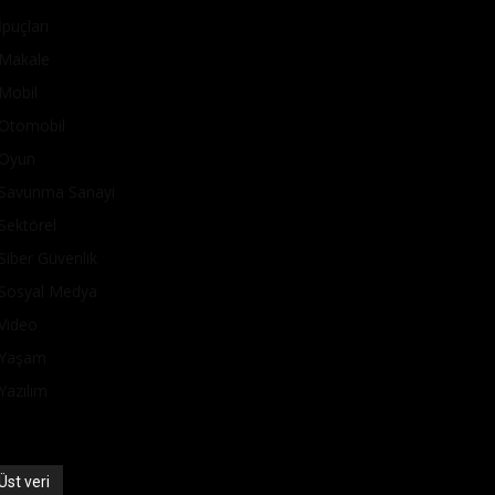
İpuçları
Makale
Mobil
Otomobil
Oyun
Savunma Sanayi
Sektörel
Siber Güvenlik
Sosyal Medya
Video
Yaşam
Yazılım
Üst veri