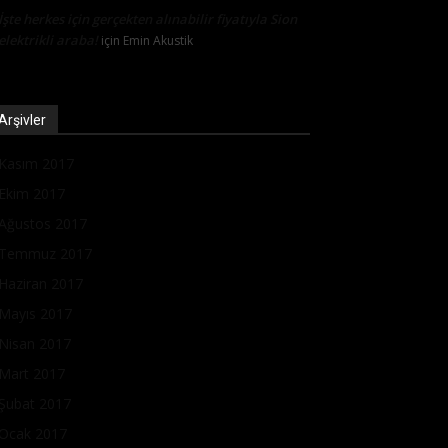
İşte herkes için gerçekten alınabilir fiyatıyla Sion
elektrikli araba!
için
Emin Akustik
Arşivler
Kasım 2017
Ekim 2017
Ağustos 2017
Temmuz 2017
Haziran 2017
Mayıs 2017
Nisan 2017
Mart 2017
Şubat 2017
Ocak 2017