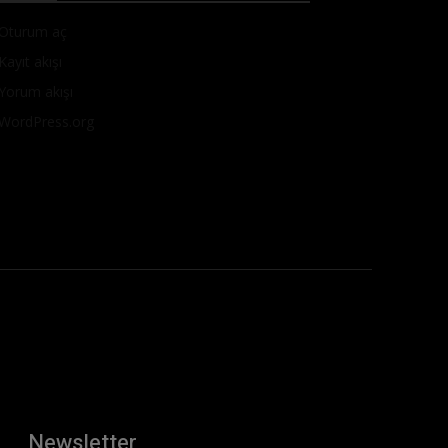
Oturum aç
Kayıt akışı
Yorum akışı
WordPress.org
Newsletter