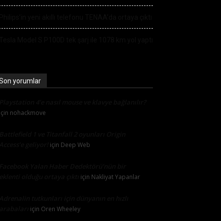
Philips’in yeni akıllı telefonu TENAA’da ortaya çıktı
Tesla Model S P100D tek şarj ile 1078 km yol yaptı
Son yorumlar
Playstation 4’e nasıl mouse ve klavye bağlanılır?
için
nohackmove
Battlefield 1 ve Titanfall 2 oyunları Origin
Access’e geliyor!
için
Deep Web
Facebook Yalan Haber Dedektörü’nün bir
eklenti olduğu ortaya çıktı
için
Nakliyat Yapanlar
Adrenalin tutkunları için dünyanın en hızlı
arabaları
için
Oren Wheeley