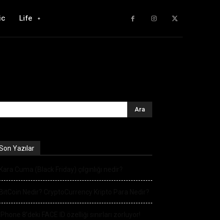
ic
Life
Son Yazılar
Kara Cuma (Black Friday) çılgınlığı nedir?
BitCoin Nedir? CryptoCurrency Kripto Para Nedir?
iPhone 8’deki FACE ID özelliği sınırları zorluyor!