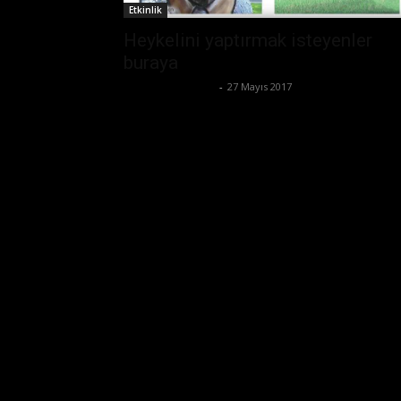
Etkinlik
Heykelini yaptırmak isteyenler
buraya
Ertuğrul Gültekin
-
27 Mayıs 2017