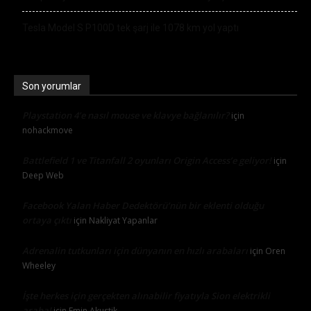
Tesla Model S P100D tek şarj ile 1078 km yol yaptı
Son yorumlar
Playstation 4’e nasıl mouse ve klavye bağlanılır?
için
nohackmove
Battlefield 1 ve Titanfall 2 oyunları Origin Access’e geliyor!
için
Deep Web
Facebook Yalan Haber Dedektörü’nün bir eklenti olduğu
ortaya çıktı
için
Nakliyat Yapanlar
Adrenalin tutkunları için dünyanın en hızlı arabaları
için
Oren
Wheeley
İşte herkes için gerçekten alınabilir fiyatıyla Sion elektrikli
araba!
için
Emin Akustik