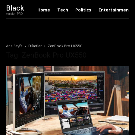
Black
Home
Tech
Politics
Entertainment
version PRO
Ana Sayfa
Etiketler
ZenBook Pro UX550
Tag: ZenBook Pro UX550