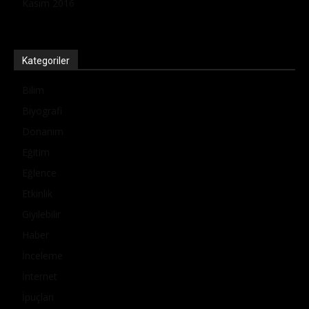
Kasım 2016
Kategoriler
Bilim
Biyografi
Donanım
Eğitim
Eğlence
Etkinlik
Giyilebilir
Haber
İnceleme
İnternet
İpuçları