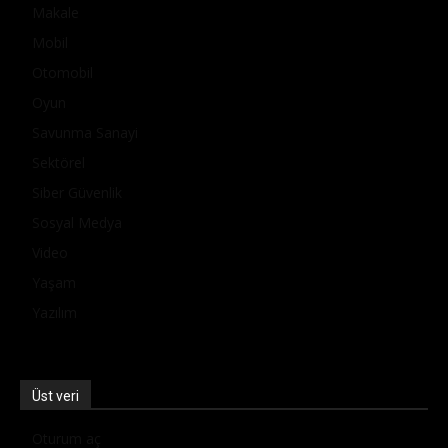
Makale
Mobil
Otomobil
Oyun
Savunma Sanayi
Sektörel
Siber Güvenlik
Sosyal Medya
Video
Yaşam
Yazılım
Üst veri
Oturum aç