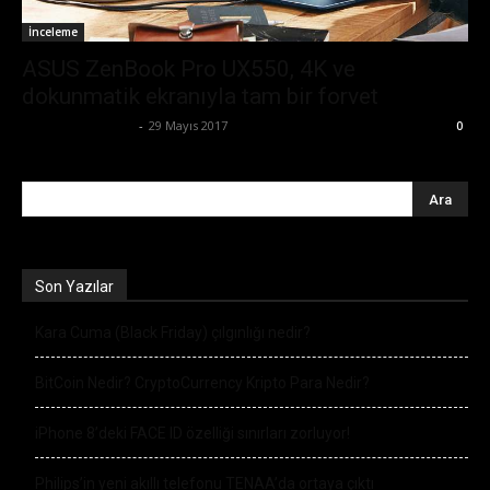
İnceleme
ASUS ZenBook Pro UX550, 4K ve
dokunmatik ekranıyla tam bir forvet
Ertuğrul Gültekin
-
29 Mayıs 2017
0
Son Yazılar
Kara Cuma (Black Friday) çılgınlığı nedir?
BitCoin Nedir? CryptoCurrency Kripto Para Nedir?
iPhone 8’deki FACE ID özelliği sınırları zorluyor!
Philips’in yeni akıllı telefonu TENAA’da ortaya çıktı